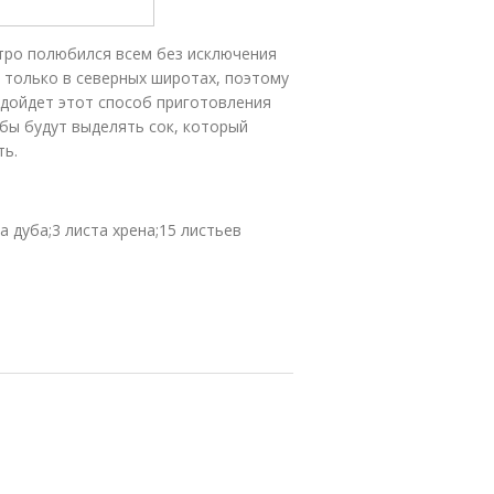
стро полюбился всем без исключения
 только в северных широтах, поэтому
одойдет этот способ приготовления
ибы будут выделять сок, который
ть.
а дуба;3 листа хрена;15 листьев