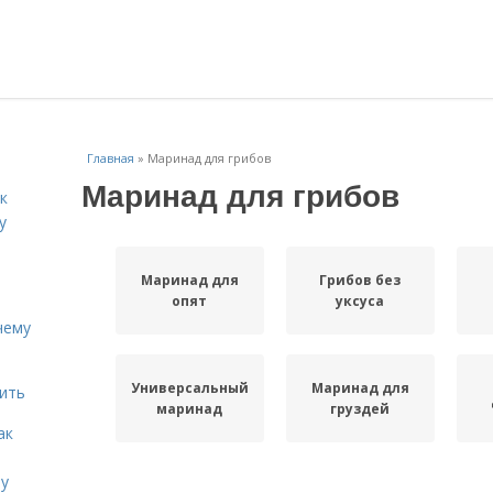
Главная
»
Маринад для грибов
Маринад для грибов
к
у
Маринад для
Грибов без
опят
уксуса
чему
Универсальный
Маринад для
дить
маринад
груздей
ак
ту