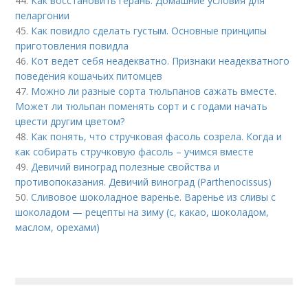
44.
Как восстановить герань. Домашние условия для
пеларгонии
45.
Как повидло сделать густым. Основные принципы
приготовления повидла
46.
Кот ведет себя неадекватно. Признаки неадекватного
поведения кошачьих питомцев
47.
Можно ли разные сорта тюльпанов сажать вместе.
Может ли тюльпан поменять сорт и с годами начать
цвести другим цветом?
48.
Как понять, что стручковая фасоль созрела. Когда и
как собирать стручковую фасоль – учимся вместе
49.
Девичий виноград полезные свойства и
противопоказания. Девичий виноград (Parthenocissus)
50.
Сливовое шоколадное варенье. Варенье из сливы с
шоколадом — рецепты на зиму (с, какао, шоколадом,
маслом, орехами)