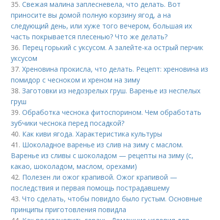
35.
Свежая малина заплесневела, что делать. Вот
приносите вы домой полную корзину ягод, а на
следующий день, или хуже того вечером, большая их
часть покрывается плесенью? Что же делать?
36.
Перец горький с уксусом. А залейте-ка острый перчик
уксусом
37.
Хреновина прокисла, что делать. Рецепт: хреновина из
помидор с чесноком и хреном на зиму
38.
Заготовки из недозрелых груш. Варенье из неспелых
груш
39.
Обработка чеснока фитоспорином. Чем обработать
зубчики чеснока перед посадкой?
40.
Как киви ягода. Характеристика культуры
41.
Шоколадное варенье из слив на зиму с маслом.
Варенье из сливы с шоколадом — рецепты на зиму (с,
какао, шоколадом, маслом, орехами)
42.
Полезен ли ожог крапивой. Ожог крапивой —
последствия и первая помощь пострадавшему
43.
Что сделать, чтобы повидло было густым. Основные
принципы приготовления повидла