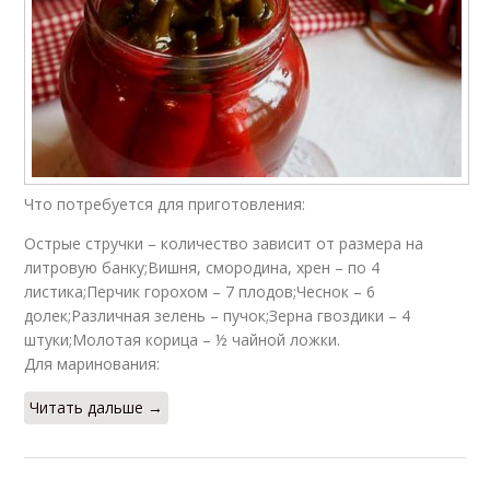
Что потребуется для приготовления:
Острые стручки – количество зависит от размера на
литровую банку;Вишня, смородина, хрен – по 4
листика;Перчик горохом – 7 плодов;Чеснок – 6
долек;Различная зелень – пучок;Зерна гвоздики – 4
штуки;Молотая корица – ½ чайной ложки.
Для маринования:
Читать дальше →