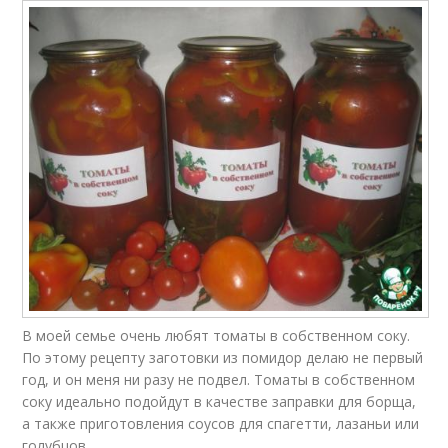
В моей семье очень любят томаты в собственном соку.
По этому рецепту заготовки из помидор делаю не первый
год, и он меня ни разу не подвел. Томаты в собственном
соку идеально подойдут в качестве заправки для борща,
а также приготовления соусов для спагетти, лазаньи или
голубцов.