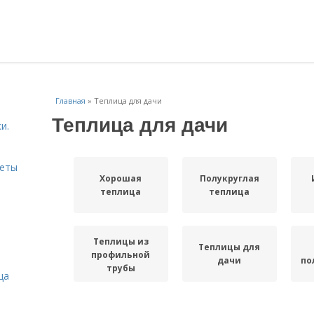
Главная
»
Теплица для дачи
Теплица для дачи
и.
веты
Хорошая
Полукруглая
теплица
теплица
Теплицы из
Теплицы для
профильной
дачи
по
трубы
ца