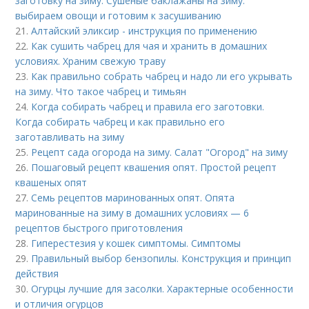
заготовку на зиму. Сушеные баклажаны на зиму:
выбираем овощи и готовим к засушиванию
21.
Алтайский эликсир - инструкция по применению
22.
Как сушить чабрец для чая и хранить в домашних
условиях. Храним свежую траву
23.
Как правильно собрать чабрец и надо ли его укрывать
на зиму. Что такое чабрец и тимьян
24.
Когда собирать чабрец и правила его заготовки.
Когда собирать чабрец и как правильно его
заготавливать на зиму
25.
Рецепт сада огорода на зиму. Салат "Огород" на зиму
26.
Пошаговый рецепт квашения опят. Простой рецепт
квашеных опят
27.
Семь рецептов маринованных опят. Опята
маринованные на зиму в домашних условиях — 6
рецептов быстрого приготовления
28.
Гиперестезия у кошек симптомы. Симптомы
29.
Правильный выбор бензопилы. Конструкция и принцип
действия
30.
Огурцы лучшие для засолки. Характерные особенности
и отличия огурцов