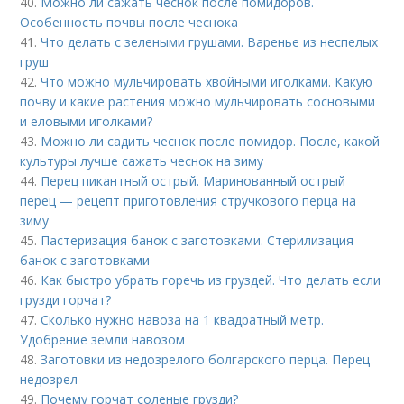
40.
Можно ли сажать чеснок после помидоров.
Особенность почвы после чеснока
41.
Что делать с зелеными грушами. Варенье из неспелых
груш
42.
Что можно мульчировать хвойными иголками. Какую
почву и какие растения можно мульчировать сосновыми
и еловыми иголками?
43.
Можно ли садить чеснок после помидор. После, какой
культуры лучше сажать чеснок на зиму
44.
Перец пикантный острый. Маринованный острый
перец — рецепт приготовления стручкового перца на
зиму
45.
Пастеризация банок с заготовками. Стерилизация
банок с заготовками
46.
Как быстро убрать горечь из груздей. Что делать если
грузди горчат?
47.
Сколько нужно навоза на 1 квадратный метр.
Удобрение земли навозом
48.
Заготовки из недозрелого болгарского перца. Перец
недозрел
49.
Почему горчат соленые грузди?