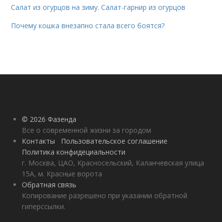
Салат из огурцов на зиму. Салат-гарнир из огурцов
Почему кошка внезапно стала всего боятся?
© 2026 Фазенда
Все о современной жизни за городом
Контакты
Пользовательское соглашение
Политика конфидециальности
г. Москва, ЦАО, Красносельский, Каланчевская улица
15А, м. Красные ворота
Обратная связь
Копирование разрешено при указании обратной
гиперссылки.