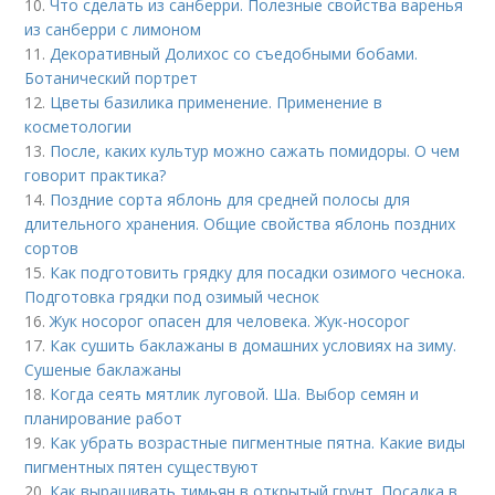
10.
Что сделать из санберри. Полезные свойства варенья
из санберри с лимоном
11.
Декоративный Долихос со съедобными бобами.
Ботанический портрет
12.
Цветы базилика применение. Применение в
косметологии
13.
После, каких культур можно сажать помидоры. О чем
говорит практика?
14.
Поздние сорта яблонь для средней полосы для
длительного хранения. Общие свойства яблонь поздних
сортов
15.
Как подготовить грядку для посадки озимого чеснока.
Подготовка грядки под озимый чеснок
16.
Жук носорог опасен для человека. Жук-носорог
17.
Как сушить баклажаны в домашних условиях на зиму.
Сушеные баклажаны
18.
Когда сеять мятлик луговой. Ша. Выбор семян и
планирование работ
19.
Как убрать возрастные пигментные пятна. Какие виды
пигментных пятен существуют
20.
Как выращивать тимьян в открытый грунт. Посадка в