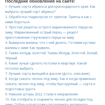
Последние обновления на сайте:
1.
Лучшие сорта абрикоса для краснодарского края. Как
выбрать лучший сорт абрикос?
2.
Обработка гладиолусов от трипсов. Трипсы и как с
ними бороться
3.
Простые рецепты острого маринованного перца на
зиму. Маринованный острый перец — рецепт
приготовления стручкового перца на зиму
4.
Вымерзла малина, что с ней делать. Готовим кустики
малины к зиме Как правило,
5.
Тыква желудь золотой. Тыквы Жёлудь Золотой, Белый,
Чёрный
6.
Какие лучше сделать потолки в квартире. Какой
потолок выбрать
7.
Лучшие сорта вьющейся фасоли (фото, описание)
8.
Когда сажать чеснок под зиму. Как и когда правильно
сажать чеснок под зиму, чтобы был крупный — сорта и
подготовка грунта
9.
Римские шторы 2022. Стили и направления
10.
Как отобрать и сохранить чеснок для посадки под
зиму. Отбор и подготовка посадочного материала