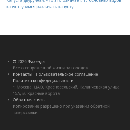
Капуста двуручная, что это означает. 17 основных видов
капуст: учимся различать капусту
© 2026 Фазенда
Все о современной жизни за городом
Контакты
Пользовательское соглашение
Политика конфидециальности
г. Москва, ЦАО, Красносельский, Каланчевская улица
15А, м. Красные ворота
Обратная связь
Копирование разрешено при указании обратной
гиперссылки.