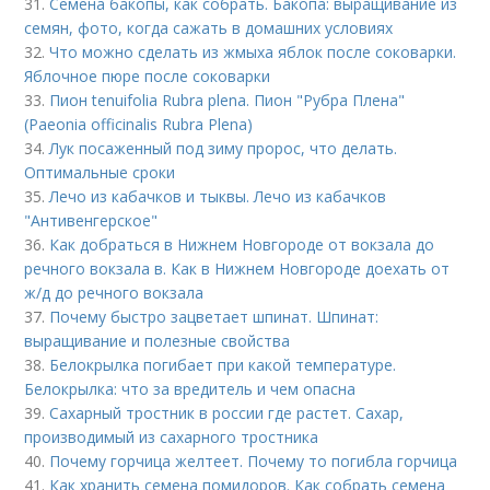
31.
Семена бакопы, как собрать. Бакопа: выращивание из
семян, фото, когда сажать в домашних условиях
32.
Что можно сделать из жмыха яблок после соковарки.
Яблочное пюре после соковарки
33.
Пион tenuifolia Rubra plena. Пион "Рубра Плена"
(Paeonia officinalis Rubra Plena)
34.
Лук посаженный под зиму пророс, что делать.
Оптимальные сроки
35.
Лечо из кабачков и тыквы. Лечо из кабачков
"Антивенгерское"
36.
Как добраться в Нижнем Новгороде от вокзала до
речного вокзала в. Как в Нижнем Новгороде доехать от
ж/д до речного вокзала
37.
Почему быстро зацветает шпинат. Шпинат:
выращивание и полезные свойства
38.
Белокрылка погибает при какой температуре.
Белокрылка: что за вредитель и чем опасна
39.
Сахарный тростник в россии где растет. Сахар,
производимый из сахарного тростника
40.
Почему горчица желтеет. Почему то погибла горчица
41.
Как хранить семена помидоров. Как собрать семена