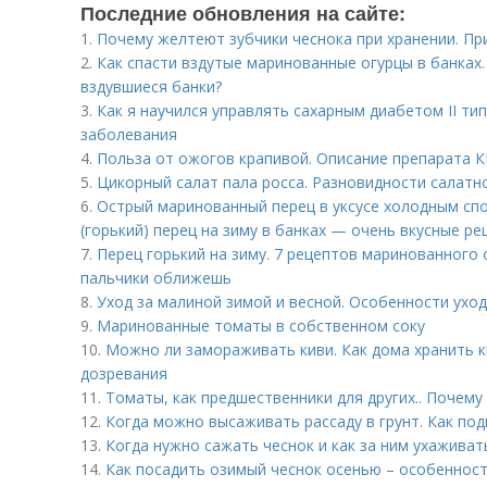
Последние обновления на сайте:
1.
Почему желтеют зубчики чеснока при хранении. Пр
2.
Как спасти вздутые маринованные огурцы в банках
вздувшиеся банки?
3.
Как я научился управлять сахарным диабетом II ти
заболевания
4.
Польза от ожогов крапивой. Описание препарата 
5.
Цикорный салат пала росса. Разновидности салатн
6.
Острый маринованный перец в уксусе холодным сп
(горький) перец на зиму в банках — очень вкусные р
7.
Перец горький на зиму. 7 рецептов маринованного 
пальчики оближешь
8.
Уход за малиной зимой и весной. Особенности ухо
9.
Маринованные томаты в собственном соку
10.
Можно ли замораживать киви. Как дома хранить к
дозревания
11.
Томаты, как предшественники для других.. Почем
12.
Когда можно высаживать рассаду в грунт. Как под
13.
Когда нужно сажать чеснок и как за ним ухаживат
14.
Как посадить озимый чеснок осенью – особенност