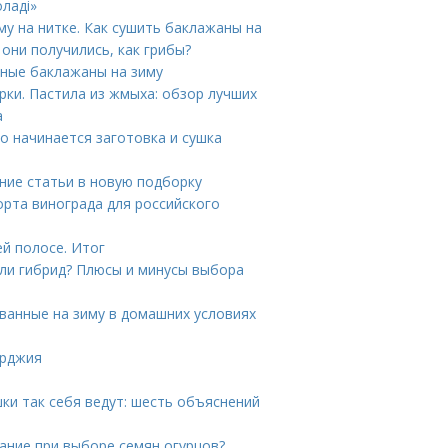
ладі»
му на нитке. Как сушить баклажаны на
 они получились, как грибы?
еные баклажаны на зиму
рки. Пастила из жмыха: обзор лучших
а
го начинается заготовка и сушка
ние статьи в новую подборку
рта винограда для российского
ей полосе. Итог
или гибрид? Плюсы и минусы выбора
ванные на зиму в домашних условиях
орджия
ки так себя ведут: шесть объяснений
ание при выборе семян огурцов?