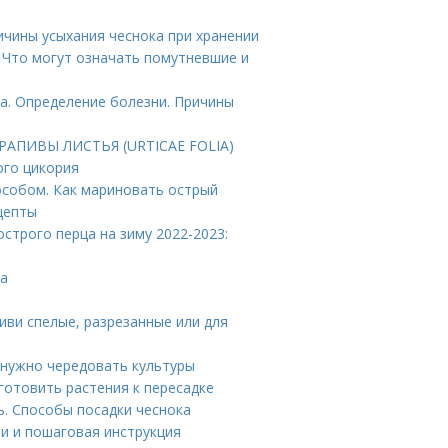
ичины усыхания чеснока при хранении
. Что могут означать помутневшие и
па. Определение болезни. Причины
КРАПИВЫ ЛИСТЬЯ (URTICAE FOLIA)
ого цикория
особом. Как мариновать острый
ецепты
острого перца на зиму 2022-2023:
да
иви спелые, разрезанные или для
у нужно чередовать культуры
готовить растения к пересадке
ь. Способы посадки чеснока
и и пошаговая инструкция