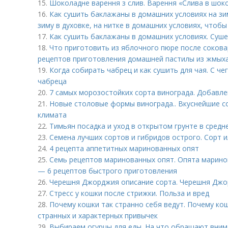
15.
Шоколадне варення з слив. Варення «Слива в шоко
16.
Как сушить баклажаны в домашних условиях на зи
зиму в духовке, на нитке в домашних условиях, чтобы
17.
Как сушить баклажаны в домашних условиях. Суш
18.
Что приготовить из яблочного пюре после сокова
рецептов приготовления домашней пастилы из жмых
19.
Когда собирать чабрец и как сушить для чая. С че
чабреца
20.
7 самых морозостойких сорта винограда. Добавле
21.
Новые столовые формы винограда.. Вкуснейшие со
климата
22.
Тимьян посадка и уход в открытом грунте в средн
23.
Семена лучших сортов и гибридов острого. Сорт 
24.
4 рецепта аппетитных маринованных опят
25.
Семь рецептов маринованных опят. Опята марино
— 6 рецептов быстрого приготовления
26.
Черешня Джорджия описание сорта. Черешня Дж
27.
Стресс у кошки после стрижки. Польза и вред
28.
Почему кошки так странно себя ведут. Почему кош
странных и характерных привычек
29.
Выбираем огурцы для еды. На что обращают вним