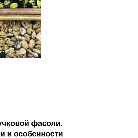
учковой фасоли.
и и особенности