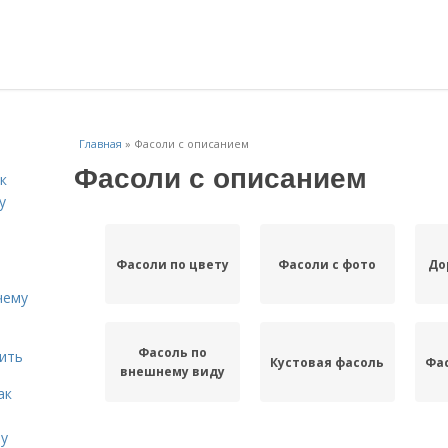
Главная
»
Фасоли с описанием
Фасоли с описанием
к
у
Фасоли по цвету
Фасоли с фото
До
чему
Фасоль по
дить
Кустовая фасоль
Фас
внешнему виду
ак
ту