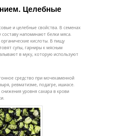
анием. Целебные
совые и целебные свойства. В семенах
 составу напоминают белки мяса.
 органические кислоты. В пищу
товят супы, гарниры к мясным
алывают в муку, которую используют
егонное средство при мочекаменной
зыря, ревматизме, подагре, ишиасе.
 снижения уровня сахара в крови
и.