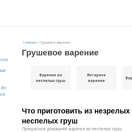
Главная
»
Грушевое варение
Грушевое варение
сола
ные
Варение из
Янтарное
Ва
неспелых груш
варение
 Re:
йся
Что приготовить из незрелых 
неспелых груш
Прекрасное домашнее варенье из неспелых груш.