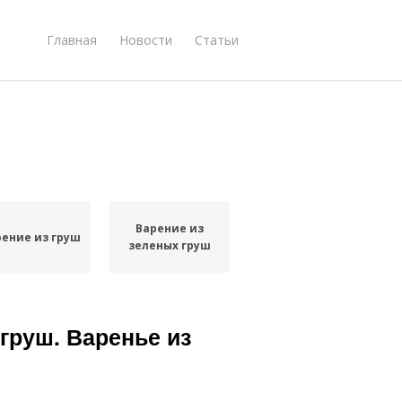
Главная
Новости
Статьи
Варение из
рение из груш
зеленых груш
груш. Варенье из