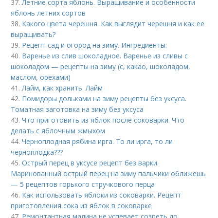
37.
Летние сорта яблонь. Выращивание и особенности
яблонь летних сортов
38.
Какого цвета черешня. Как выглядит черешня и как ее
выращивать?
39.
Рецепт сад и огород на зиму. Ингредиенты:
40.
Варенье из слив шоколадное. Варенье из сливы с
шоколадом — рецепты на зиму (с, какао, шоколадом,
маслом, орехами)
41.
Лайм, как хранить. Лайм
42.
Помидоры дольками на зиму рецепты без уксуса.
Томатная заготовка на зиму без уксуса
43.
Что приготовить из яблок после соковарки. Что
делать с яблочным жмыхом
44.
Черноплодная рябина ирга. То ли ирга, то ли
черноплодка???
45.
Острый перец в уксусе рецепт без варки.
Маринованный острый перец на зиму пальчики оближешь
— 5 рецептов горького стручкового перца
46.
Как использовать яблоки из соковарки. Рецепт
приготовления сока из яблок в соковарке
47.
Ремонтантная малина не успевает созреть до