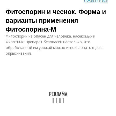
Показать все
Фитоспорин и чеснок. Форма и
Двухшаговая
Севок к посадке
обработка
варианты применения
Фитоспорина-М
Фитоспорин не опасен для человека, насекомых и
Обработка от
Гладиолусы до
животных. Препарат безопасен настолько, что
вредителей
посадки
обработанный им урожай можно использовать в день
опрыскивания.
Материал перед
Чеснок для посадки
посадкой