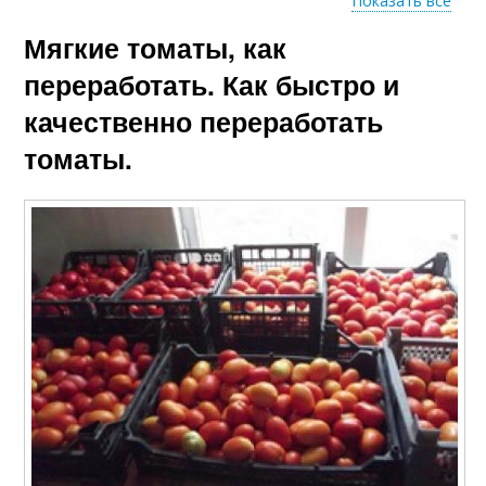
Показать все
Мягкие томаты, как
Тертые помидоры
Помидоры на зиму
переработать. Как быстро и
качественно переработать
томаты.
Помидоры в
Острые помидоры
собственном соку
Мороженные
Собранные помидоры
помидоры
Помидоры с
Соленые помидоры
сельдереем