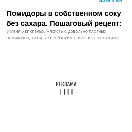
Показать все
Помидоры в собственном соку
Помидоры с чесноком
Вкусные рецепты
без сахара. Пошаговый рецепт:
У меня 5 кг спелых, мясистых, довольно плотных
помидоров, которые необходимо очистить от кожицы.
Мамины помидоры
Помидоры на зиму
Резаные помидоры
Помидоры с луком