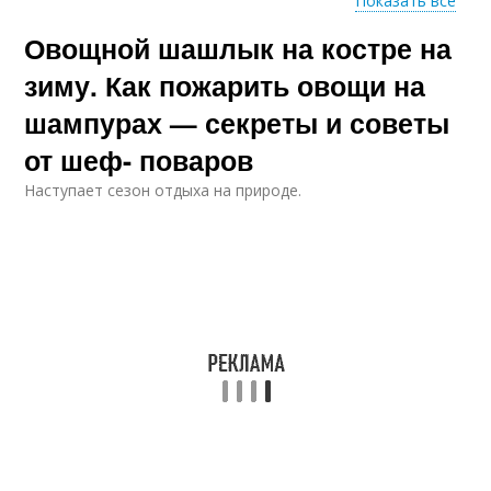
Показать все
Овощной шашлык на костре на
Быстрый шашлык
Шашлык из осетрины
зиму. Как пожарить овощи на
шампурах — секреты и советы
от шеф- поваров
Шашлык из форели
Шашлык из овощей
Наступает сезон отдыха на природе.
Шашлык в домашних
условиях