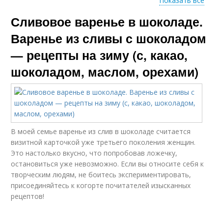
Показать все
Сливовое варенье в шоколаде.
Варение с целыми
Вишневое варение
ягодами
Варенье из сливы с шоколадом
— рецепты на зиму (с, какао,
шоколадом, маслом, орехами)
Шоколадное варение
В моей семье варенье из слив в шоколаде считается
визитной карточкой уже третьего поколения женщин.
Это настолько вкусно, что попробовав ложечку,
остановиться уже невозможно. Если вы относите себя к
творческим людям, не боитесь экспериментировать,
присоединяйтесь к когорте почитателей изысканных
рецептов!