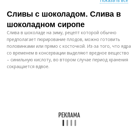
Показать все
Сливы с шоколадом. Слива в
Варение с целыми
Варение из вишни
ягодами
шоколадном сиропе
Слива в шоколаде на зиму, рецепт которой обычно
предполагает пюрирование плодов, можно готовить
половинками или прямо с косточкой. Из-за того, что ядра
Сливовое вино
Сливовое повидло
со временем в консервации выделяют вредное вещество
– синильную кислоту, во втором случае период хранения
сокращается вдвое.
Шоколадное варение
Варение из слив
Варение со
Вкусное варение
сливочным маслом