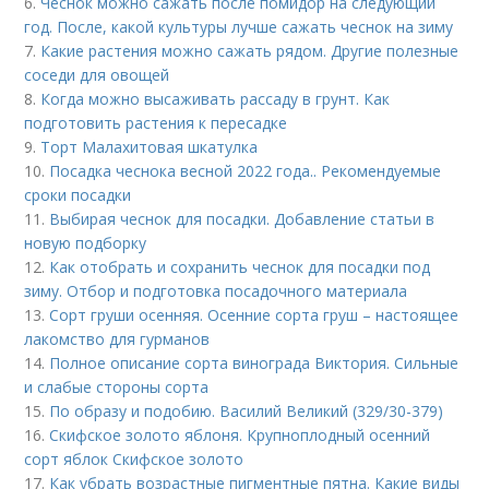
6.
Чеснок можно сажать после помидор на следующий
год. После, какой культуры лучше сажать чеснок на зиму
7.
Какие растения можно сажать рядом. Другие полезные
соседи для овощей
8.
Когда можно высаживать рассаду в грунт. Как
подготовить растения к пересадке
9.
Торт Малахитовая шкатулка
10.
Посадка чеснока весной 2022 года.. Рекомендуемые
сроки посадки
11.
Выбирая чеснок для посадки. Добавление статьи в
новую подборку
12.
Как отобрать и сохранить чеснок для посадки под
зиму. Отбор и подготовка посадочного материала
13.
Сорт груши осенняя. Осенние сорта груш – настоящее
лакомство для гурманов
14.
Полное описание сорта винограда Виктория. Сильные
и слабые стороны сорта
15.
По образу и подобию. Василий Великий (329/30-379)
16.
Скифское золото яблоня. Крупноплодный осенний
сорт яблок Скифское золото
17.
Как убрать возрастные пигментные пятна. Какие виды