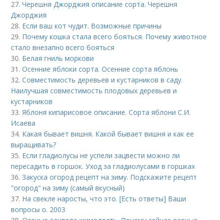
27.
Черешня Джорджия описание сорта. Черешня
Джорджия
28.
Если ваш кот чудит. Возможные причины
29.
Почему кошка стала всего бояться. Почему животное
стало внезапно всего бояться
30.
Белая гниль моркови
31.
Осенние яблоки сорта. Осенние сорта яблонь
32.
Совместимость деревьев и кустарников в саду.
Наилучшая совместимость плодовых деревьев и
кустарников
33.
Яблоня кипарисовое описание. Сорта яблони С.И.
Исаева
34.
Какая бывает вишня. Какой бывает вишня и как ее
выращивать?
35.
Если гладиолусы не успели зацвести можно ли
пересадить в горшок. Уход за гладиолусами в горшках
36.
Закуска огород рецепт на зиму. Подскажите рецепт
"огород" на зиму (самый вкусный)
37.
На свекле наросты, что это. [Есть ответы] Ваши
вопросы о. 2003