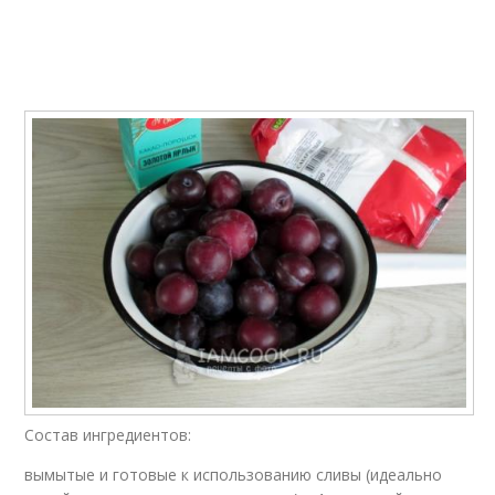
Сливовое ударение
Варения на зиму
Сливово-шоколадное
Варения из сливы
варение
Варение на зиму
Варение с маслом
Варение с какао
Варения из слив
Состав ингредиентов:
вымытые и готовые к использованию сливы (идеально