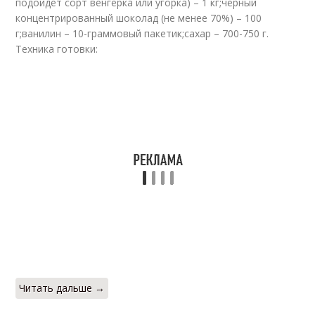
подойдет сорт венгерка или угорка) – 1 кг;черный
Варение с орехами
Варение от аллы
концентрированный шоколад (не менее 70%) – 100
г;ванилин – 10-граммовый пакетик;сахар – 700-750 г.
Техника готовки:
Варение из свежего
Варение из
чернослива
чернослива
Варения из желтых
Сливочное варение
слив
Варение из желтой
Варение с угорки
сливы
Читать дальше →
Варение с грецким
Слив в варенье