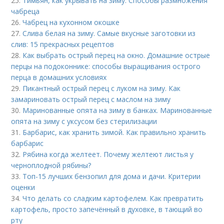
25.
Тимьян, как укрывать на зиму. Способы размножения
чабреца
26.
Чабрец на кухонном окошке
27.
Слива белая на зиму. Самые вкусные заготовки из
слив: 15 прекрасных рецептов
28.
Как выбрать острый перец на окно. Домашние острые
перцы на подоконнике: способы выращивания острого
перца в домашних условиях
29.
Пикантный острый перец с луком на зиму. Как
замариновать острый перец с маслом на зиму
30.
Маринованные опята на зиму в банках. Маринованные
опята на зиму с уксусом без стерилизации
31.
Барбарис, как хранить зимой. Как правильно хранить
барбарис
32.
Рябина когда желтеет. Почему желтеют листья у
черноплодной рябины?
33.
Топ-15 лучших бензопил для дома и дачи. Критерии
оценки
34.
Что делать со сладким картофелем. Как превратить
картофель, просто запечённый в духовке, в тающий во
рту