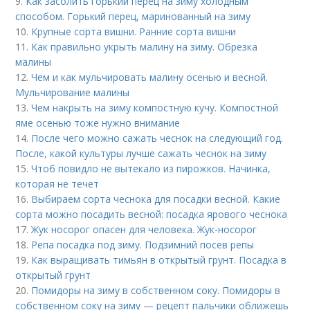
9.
Как засолить горький перец на зиму холодным
способом. Горький перец, маринованный на зиму
10.
Крупные сорта вишни. Ранние сорта вишни
11.
Как правильно укрыть малину на зиму. Обрезка
малины
12.
Чем и как мульчировать малину осенью и весной.
Мульчирование малины
13.
Чем накрыть на зиму компостную кучу. Компостной
яме осенью тоже нужно внимание
14.
После чего можно сажать чеснок на следующий год.
После, какой культуры лучше сажать чеснок на зиму
15.
Чтоб повидло не вытекало из пирожков. Начинка,
которая не течет
16.
Выбираем сорта чеснока для посадки весной. Какие
сорта можно посадить весной: посадка ярового чеснока
17.
Жук носорог опасен для человека. Жук-носорог
18.
Репа посадка под зиму. Подзимний посев репы
19.
Как выращивать тимьян в открытый грунт. Посадка в
открытый грунт
20.
Помидоры на зиму в собственном соку. Помидоры в
собственном соку на зиму — рецепт пальчики оближешь