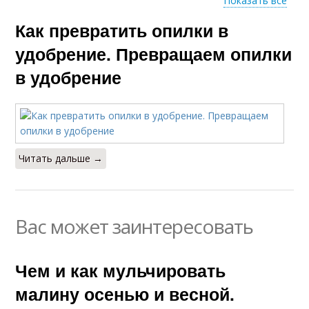
Показать все
Как превратить опилки в
Опилки под
Древесные опилки
перекопку
удобрение. Превращаем опилки
в удобрение
Опилки на огороде
Опилки в грунт
Читать дальше →
Вас может заинтересовать
Чем и как мульчировать
малину осенью и весной.