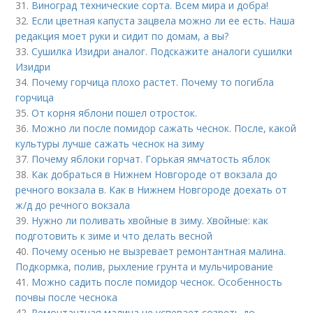
31.
Виноград технические сорта. Всем мира и добра!
32.
Если цветная капуста зацвела можно ли ее есть. Наша
редакция моет руки и сидит по домам, а вы?
33.
Сушилка Изидри аналог. Подскажите аналоги сушилки
Изидри
34.
Почему горчица плохо растет. Почему то погибла
горчица
35.
От корня яблони пошел отросток.
36.
Можно ли после помидор сажать чеснок. После, какой
культуры лучше сажать чеснок на зиму
37.
Почему яблоки горчат. Горькая ямчатость яблок
38.
Как добраться в Нижнем Новгороде от вокзала до
речного вокзала в. Как в Нижнем Новгороде доехать от
ж/д до речного вокзала
39.
Нужно ли поливать хвойные в зиму. Хвойные: как
подготовить к зиме и что делать весной
40.
Почему осенью не вызревает ремонтантная малина.
Подкормка, полив, рыхление грунта и мульчирование
41.
Можно садить после помидор чеснок. Особенность
почвы после чеснока
42.
Ремонтантная малина не успевает созреть до