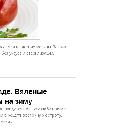
асаемся на долгие месяцы. Засолка
без уксуса и стерилизации.
аде. Вяленые
м на зиму
е придутся по вкусу любителям и
м в рецепт восточную остроту,
жики .