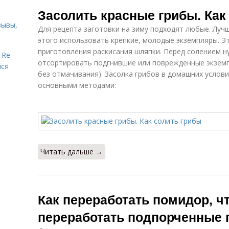
Аджика из
Засолить красные грибы. Как
помидор
зывы,
Для рецепта заготовки на зиму подходят любые. Лучш
этого использовать крепкие, молодые экземпляры. 
приготовления раскисания шляпки. Перед солением 
 Re:
отсортировать подгнившие или поврежденные экземп
йся
без отмачивания). Засолка грибов в домашних услов
основными методами:
Читать дальше →
Как переработать помидор, ч
переработать подпорченные