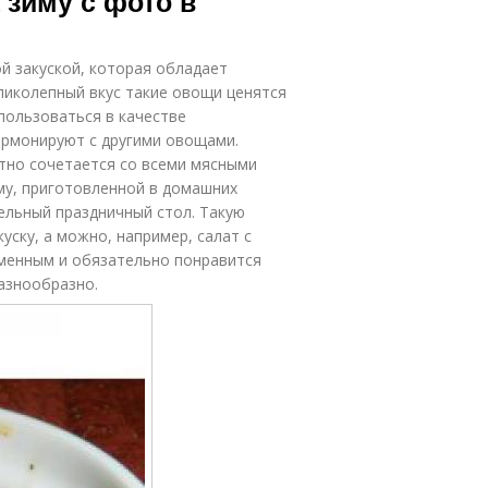
 зиму с фото в
 закуской, которая обладает
ликолепный вкус такие овощи ценятся
пользоваться в качестве
армонируют с другими овощами.
тно сочетается со всеми мясными
му, приготовленной в домашних
ельный праздничный стол. Такую
ску, а можно, например, салат с
менным и обязательно понравится
азнообразно.