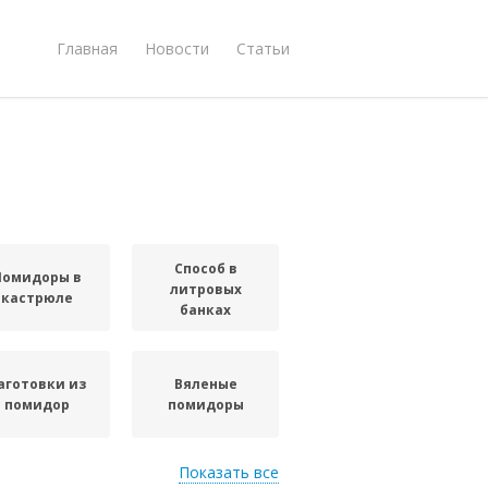
Главная
Новости
Статьи
Способ в
Помидоры в
литровых
кастрюле
банках
аготовки из
Вяленые
помидор
помидоры
Показать все