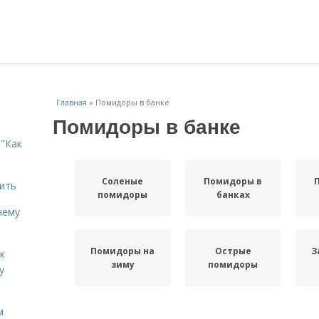
Главная
»
Помидоры в банке
Помидоры в банке
"Как
Соленые
Помидоры в
дить
помидоры
банках
чему
Помидоры на
Острые
З
к
зиму
помидоры
у
м