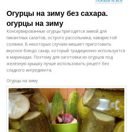
Показать все
Огурцы на зиму без сахара.
Инструкция с
Пошаговая методика
фотографиями
огурцы на зиму
Консервированные огурцы пригодятся зимой для
пикантных салатов, острого рассольника, наваристой
Пошаговые
Инструкция по
солянки. В некоторых случаях мешает приготовить
инструкции
посадке
вкусное блюдо сахар, который традиционно используется
в маринадах. Поэтому для заготовки из огурцов под
железную крышку лучше использовать рецепт без
сладкого ингредиента.
Огурцы на зиму