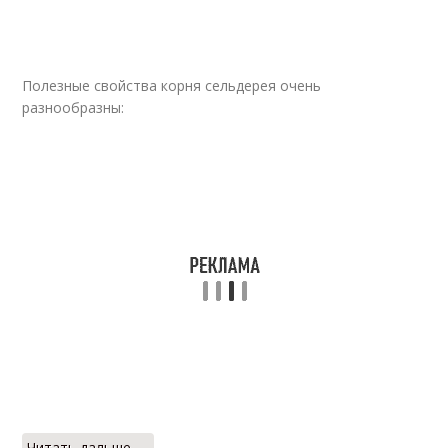
Закуска из сельдерея
Листовой сельдерей
Полезные свойства корня сельдерея очень
разнообразны:
Сельдерей для
Сельдерей в сыром
человека
Сельдерей для
Сельдерей на
потенции
мужской организм
Сельдерей в
кулинарии
Читать дальше →