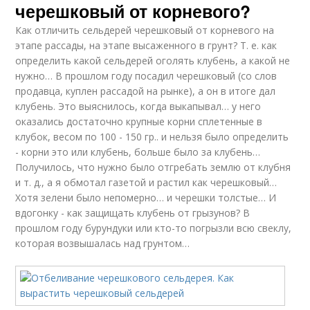
черешковый от корневого?
Как отличить сельдерей черешковый от корневого на
этапе рассады, на этапе высаженного в грунт? Т. е. как
определить какой сельдерей оголять клубень, а какой не
нужно… В прошлом году посадил черешковый (со слов
продавца, куплен рассадой на рынке), а он в итоге дал
клубень. Это выяснилось, когда выкапывал… у него
оказались достаточно крупные корни сплетенные в
клубок, весом по 100 - 150 гр.. и нельзя было определить
- корни это или клубень, больше было за клубень…
Получилось, что нужно было отгребать землю от клубня
и т. д., а я обмотал газетой и растил как черешковый…
Хотя зелени было непомерно… и черешки толстые… И
вдогонку - как защищать клубень от грызунов? В
прошлом году бурундуки или кто-то погрызли всю свеклу,
которая возвышалась над грунтом…