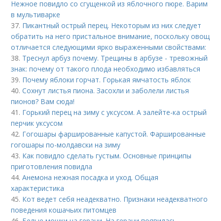
Нежное повидло со сгущенкой из яблочного пюре. Варим
в мультиварке
37.
Пикантный острый перец. Некоторым из них следует
обратить на него пристальное внимание, поскольку овощ
отличается следующими ярко выраженными свойствами:
38.
Треснул арбуз почему. Трещины в арбузе - тревожный
знак: почему от такого плода необходимо избавляться
39.
Почему яблоки горчат. Горькая ямчатость яблок
40.
Сохнут листья пиона. Засохли и заболели листья
пионов? Вам сюда!
41.
Горький перец на зиму с уксусом. А залейте-ка острый
перчик уксусом
42.
Гогошары фаршированные капустой. Фаршированные
гогошары по-молдавски на зиму
43.
Как повидло сделать густым. Основные принципы
приготовления повидла
44.
Анемона нежная посадка и уход. Общая
характеристика
45.
Кот ведет себя неадекватно. Признаки неадекватного
поведения кошачьих питомцев
46.
Белые мошки на герани. На герани появилась