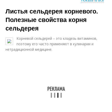
Показать все
Листья сельдерея корневого.
Блюда из сельдерея
Корневой сельдерей
Полезные свойства корня
сельдерея
Черешковый
Корневой сельдерей – это кладезь витаминов,
Салат из сельдерея
сельдерей
поэтому его часто применяют в кулинарии и
нетрадиционной медицине.
Сельдерей на зиму
Сельдерей в духовке
Сельдерей с семгой
Сельдерей с рисом