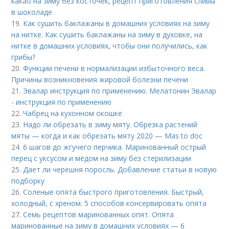
какао на зиму без косточек, рецепт приготовления сливы
в шоколаде
19.
Как сушить баклажаны в домашних условиях на зиму
на нитке. Как сушить баклажаны на зиму в духовке, на
нитке в домашних условиях, чтобы они получились, как
грибы?
20.
Функции печени в нормализации избыточного веса.
Причины возникновения жировой болезни печени
21.
Эвалар инструкция по применению. Мелатонин Эвалар
- инструкция по применению
22.
Чабрец на кухонном окошке
23.
Надо ли обрезать в зиму мяту. Обрезка растений
мяты — когда и как обрезать мяту 2020 — Mas to doc
24.
6 шагов до жгучего перчика. Маринованный острый
перец с уксусом и мёдом на зиму без стерилизации
25.
Дает ли черешня поросль. Добавление статьи в новую
подборку
26.
Соленые опята быстрого приготовления. Быстрый,
холодный, с хреном. 5 способов консервировать опята
27.
Семь рецептов маринованных опят. Опята
маринованные на зиму в домашних условиях — 6