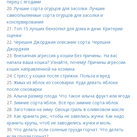
перец с ягодами
20.
Лучшие сорта огурцов для засолки. Лучшие
самоопыляемые сорта огурцов для засолки и
консервирования
21.
Топ-15 лучших бензопил для дома и дачи. Критерии
оценки
22.
Черешня Джорджия описание сорта. Черешня
Джорджия
23.
Внезапная агрессия у кошки без причины.. На вас
напала ваша кошка? Узнайте, почему! Причины агрессии
кошек направленной на хозяина
24.
Стресс у кошки после стрижки. Польза и вред
25.
Жмых из яблок из соковарки. Куда девать яблоки
после соковарки
26.
Алыча размер плода. Что такое алыча фрукт или ягода
27.
Зимние сорта яблок. Всё про зимние сорта яблок
28.
Заготовки на зиму. Овощи гриль в оливковом масле
29.
Как хранить рис, чтобы не завелись жучки. Как надо
хранить крупы, чтоб не заводились жучки и моль
30.
Что делать если соленые грузди горчат. Что делать
если грузди горчат?