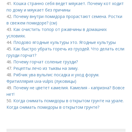
41.
Кошка странно себя ведет мяукает. Почему кот ходит
по дому и мяукает без причины
42.
Почему внутри помидора прорастают семена. Ростки
в свежем помидоре? (см)
43.
Как очистить топор от ржавчины в домашних
условиях.
44.
Плодово ягодные культуры это. Ягодные культуры
45.
Как быстро убрать горечь из груздей. Что делать если
грузди горчат?
46.
Почему горчат соленые грузди?
47.
Рецепты лечо из тыквы на зиму.
48.
Рябчик ува вульпис посадка и уход форум.
Фритиллярия uva-vulpis (луковицы)
49.
Почему не цветет камелия. Камелия - капризна? Вовсе
нет!
50.
Когда снимать помидоры в открытом грунте на урале.
Когда снимать помидоры в открытом грунте?