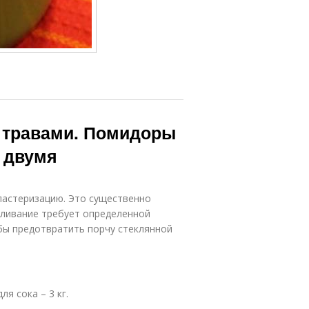
с травами. Помидоры
с двумя
пастеризацию. Это существенно
оливание требует определенной
бы предотвратить порчу стеклянной
я сока – 3 кг.