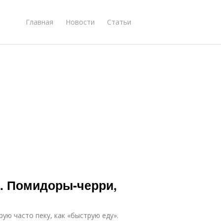
Главная
Новости
Статьи
. Помидоры-черри,
ую часто пеку, как «быструю еду».