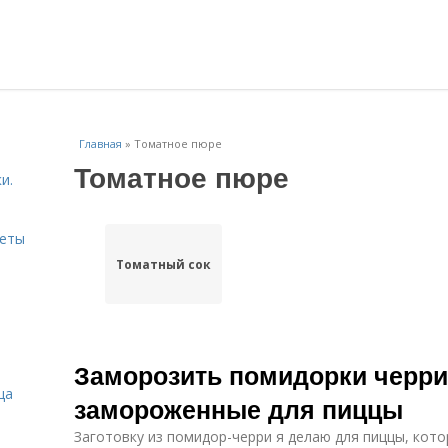
Главная
»
Томатное пюре
Томатное пюре
и.
веты
Томатный сок
Заморозить помидорки черри
ца
замороженные для пиццы
Заготовку из помидор-черри я делаю для пиццы, котор