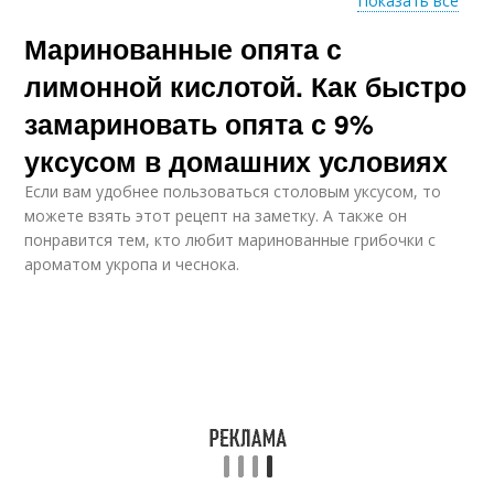
Показать все
Маринованные опята с
Бальзамический
Яблочный уксус
уксус
лимонной кислотой. Как быстро
замариновать опята с 9%
уксусом в домашних условиях
Спиртовой уксус
Рисовый уксус
Если вам удобнее пользоваться столовым уксусом, то
можете взять этот рецепт на заметку. А также он
понравится тем, кто любит маринованные грибочки с
ароматом укропа и чеснока.
Домашний уксус
Уксус в рецептах
Заправка с яблочным
Виноградный уксус
уксусом