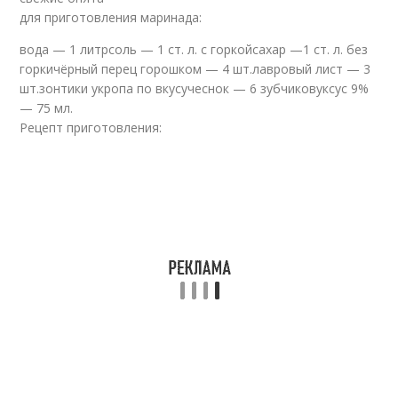
для приготовления маринада:
вода — 1 литрсоль — 1 ст. л. с горкойсахар —1 ст. л. без
горкичёрный перец горошком — 4 шт.лавровый лист — 3
шт.зонтики укропа по вкусучеснок — 6 зубчиковуксус 9%
— 75 мл.
Рецепт приготовления: