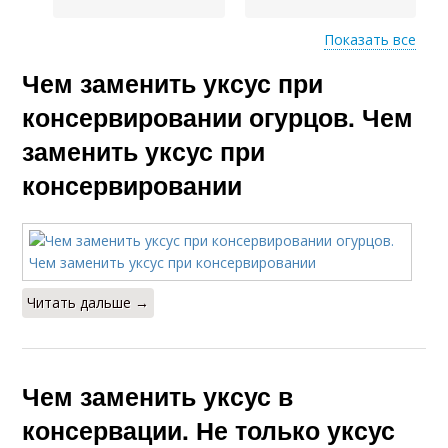
Показать все
Чем заменить уксус при
Рисовый уксус
Домашний уксус
консервировании огурцов. Чем
заменить уксус при
консервировании
Уксус в домашних
Уксус в рецептах
условиях
Заправка из
Читать дальше →
Заправка на основе
яблочного и
Чем заменить уксус в
Виноградный уксус
Столовый уксус
консервации. Не только уксус