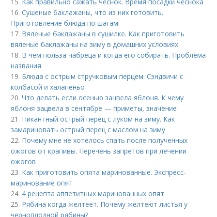
15.
Как правильно сажать чеснок. Время посадки чеснока
16.
Сушеные баклажаны, что из них готовить.
Приготовление блюда по шагам:
17.
Вяленые баклажаны в сушилке. Как приготовить
вяленые баклажаны на зиму в домашних условиях
18.
В чем польза чабреца и когда его собирать. Проблема
названия
19.
Блюда с острым стручковым перцем. Сэндвичи с
колбасой и халапеньо
20.
Что делать если осенью зацвела яблоня. К чему
яблоня зацвела в сентябре — приметы, значение
21.
Пикантный острый перец с луком на зиму. Как
замариновать острый перец с маслом на зиму
22.
Почему мне не хотелось спать после полученных
ожогов от крапивы. Перечень запретов при лечении
ожогов
23.
Как приготовить опята маринованные. Экспресс-
маринование опят
24.
4 рецепта аппетитных маринованных опят
25.
Рябина когда желтеет. Почему желтеют листья у
черноплодной рябины?