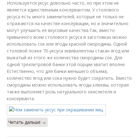
Используется уксус довольно часто, но при этом не
является единственным консервантом. У столового
уксуса есть много заменителей, которые не только не
Заправка с лимонным
Уксус для суши
отражаются на качестве консервации, но и значительно
соком
могут улучшить ее вкусовые качества.Так, вместо
привычного всем столового уксуса в заготовках можно
использовать сок или ягоды красной смородины. Одной
столовой ложке 70-уксуса эквивалентны стакан ягод или
Варианты для
Уксус из эссенции
выжатый из этого же количества смородины сок. Для
заправок
одной трехлитровой банки этой порции хватит вполне.
Естественно, что для банки меньшего объема,
количество ягод или сока нужно будет сократить. Вместо
смородины можно использовать ягоды клюквы, которая
Консервирование без
также выполняет роль натурального окислителя и
уксуса
консерванта.
Читать дальше →