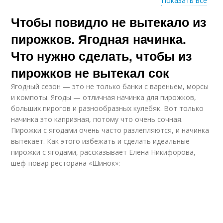
Показать все
Чтобы повидло не вытекало из
Варение из
Жидкое варение
одуванчиков
пирожков. Ягодная начинка.
Что нужно сделать, чтобы из
пирожков не вытекал сок
Варение в кулинарии
Варение с желатином
Ягодный сезон — это не только банки с вареньем, морсы
и компоты. Ягоды — отличная начинка для пирожков,
больших пирогов и разнообразных кулебяк. Вот только
начинка это капризная, потому что очень сочная.
Булочки с
Советы для густого
Пирожки с ягодами очень часто разлепляются, и начинка
клубничным
варенья
вареньем
вытекает. Как этого избежать и сделать идеальные
пирожки с ягодами, рассказывает Елена Никифорова,
шеф-повар ресторана «Шинок»:
Варение для начинки
Джемы из варенья