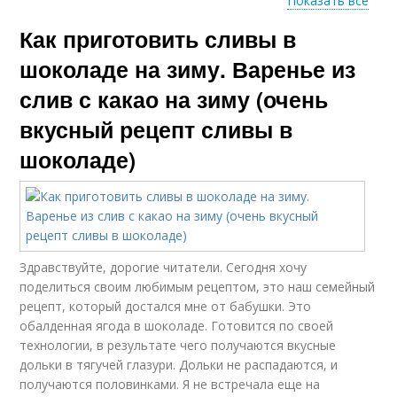
Показать все
Как приготовить сливы в
Сопливые рецепты
Вкусные блюда
шоколаде на зиму. Варенье из
слив с какао на зиму (очень
вкусный рецепт сливы в
Простые рецепты
Пошаговый рецепт
шоколаде)
Рецепт в банках
Вкусные опёнки
Здравствуйте, дорогие читатели. Сегодня хочу
поделиться своим любимым рецептом, это наш семейный
рецепт, который достался мне от бабушки. Это
Рецепт на литровую
обалденная ягода в шоколаде. Готовится по своей
Рецепты с фото
банку
технологии, в результате чего получаются вкусные
дольки в тягучей глазури. Дольки не распадаются, и
получаются половинками. Я не встречала еще на