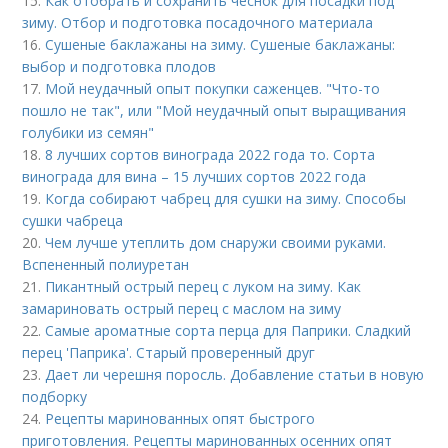
15.
Как отобрать и сохранить чеснок для посадки под
зиму. Отбор и подготовка посадочного материала
16.
Сушеные баклажаны на зиму. Сушеные баклажаны:
выбор и подготовка плодов
17.
Мой неудачный опыт покупки саженцев. "Что-то
пошло не так", или "Мой неудачный опыт выращивания
голубики из семян"
18.
8 лучших сортов винограда 2022 года то. Сорта
винограда для вина – 15 лучших сортов 2022 года
19.
Когда собирают чабрец для сушки на зиму. Способы
сушки чабреца
20.
Чем лучше утеплить дом снаружи своими руками.
Вспененный полиуретан
21.
Пикантный острый перец с луком на зиму. Как
замариновать острый перец с маслом на зиму
22.
Самые ароматные сорта перца для Паприки. Сладкий
перец 'Паприка'. Старый проверенный друг
23.
Дает ли черешня поросль. Добавление статьи в новую
подборку
24.
Рецепты маринованных опят быстрого
приготовления. Рецепты маринованных осенних опят