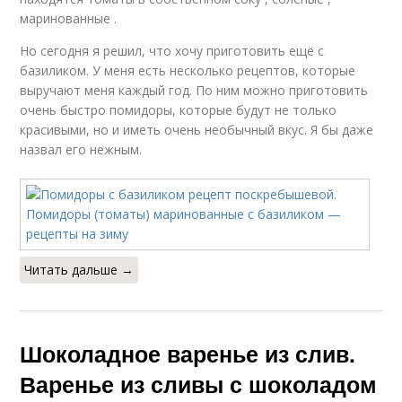
Ингредиенты в
Быстрые рецепты
маринованные .
рецептах
Но сегодня я решил, что хочу приготовить ещё с
базиликом. У меня есть несколько рецептов, которые
выручают меня каждый год. По ним можно приготовить
Оригинальный
очень быстро помидоры, которые будут не только
Рецепт с фото
рецепт
красивыми, но и иметь очень необычный вкус. Я бы даже
назвал его нежным.
Вкусные заготовки
Рецепт из овощей
Читать дальше →
Рецепт без
Вкусное ассорти
стерилизации
Шоколадное варенье из слив.
Варенье из сливы с шоколадом
Базовый рецепт
Обалденный рецепт