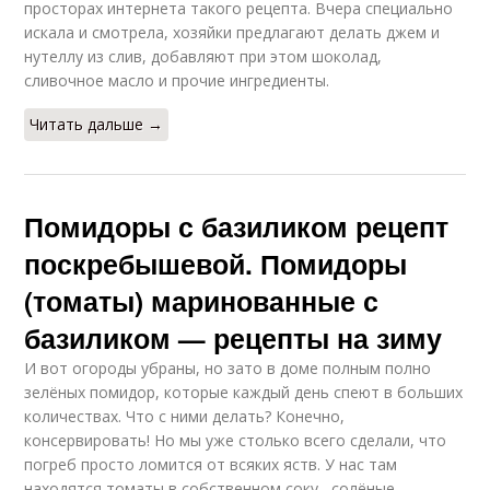
просторах интернета такого рецепта. Вчера специально
искала и смотрела, хозяйки предлагают делать джем и
Рецепты в банках
Рецепт с морковью
нутеллу из слив, добавляют при этом шоколад,
сливочное масло и прочие ингредиенты.
Читать дальше →
Рецепт без
Вкусные огурцовы
пастеризации
Помидоры с базиликом рецепт
поскребышевой. Помидоры
Рецепт под
Рецепт с горчицей
капроновую крышку
(томаты) маринованные с
базиликом — рецепты на зиму
И вот огороды убраны, но зато в доме полным полно
Рецепты без
Быстрый рецепт
зелёных помидор, которые каждый день спеют в больших
стерилизации
количествах. Что с ними делать? Конечно,
консервировать! Но мы уже столько всего сделали, что
погреб просто ломится от всяких яств. У нас там
находятся томаты в собственном соку , солёные ,