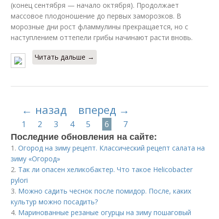
(конец сентября — начало октября). Продолжает
массовое плодоношение до первых заморозков. В
морозные дни рост фламмулины прекращается, но с
наступлением оттепели грибы начинают расти вновь.
Читать дальше →
← назад
вперед →
1
2
3
4
5
6
7
Последние обновления на сайте:
1.
Огород на зиму рецепт. Классический рецепт салата на
зиму «Огород»
2.
Так ли опасен хеликобактер. Что такое Helicobacter
pylori
3.
Можно садить чеснок после помидор. После, каких
культур можно посадить?
4.
Маринованные резаные огурцы на зиму пошаговый