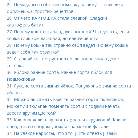
25.
Помидоры в собственном соку на зиму — пальчики
оближешь. 6 простых рецептов
26.
От чего КАРТОШКА стала сладкой. Сладкий
картофель батат
27.
Почему кошка стала вдруг ласковой. Что делать, если
кошка слишком ласковая, до навязчивости
28.
Почему кошка так странно себя ведёт. Почему кошка
ведет себя так странно?
29.
Старший кот погрустнел после появления в доме
котенка
30.
Яблони ранние сорта. Ранние сорта яблок для
Подмосковья
31.
Лучшие сорта зимних яблок. Популярные зимние сорта
яблонь
32.
Можно ли сажать вместе разные сорта тюльпанов.
Может ли тюльпан поменять сорт и с годами начать
цвести другим цветом?
33.
Как определить зрелость фасоли стручковой. Как не
опоздать со сбором урожая спаржевой фасоли
34.
На свекле наросты, что это. [Есть ответы] Ваши