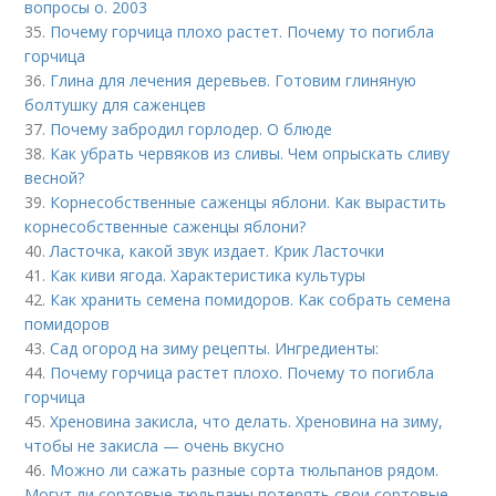
вопросы о. 2003
35.
Почему горчица плохо растет. Почему то погибла
горчица
36.
Глина для лечения деревьев. Готовим глиняную
болтушку для саженцев
37.
Почему забродил горлодер. О блюде
38.
Как убрать червяков из сливы. Чем опрыскать сливу
весной?
39.
Корнесобственные саженцы яблони. Как вырастить
корнесобственные саженцы яблони?
40.
Ласточка, какой звук издает. Крик Ласточки
41.
Как киви ягода. Характеристика культуры
42.
Как хранить семена помидоров. Как собрать семена
помидоров
43.
Сад огород на зиму рецепты. Ингредиенты:
44.
Почему горчица растет плохо. Почему то погибла
горчица
45.
Хреновина закисла, что делать. Хреновина на зиму,
чтобы не закисла — очень вкусно
46.
Можно ли сажать разные сорта тюльпанов рядом.
Могут ли сортовые тюльпаны потерять свои сортовые