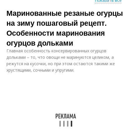
Показать все
Маринованные резаные огурцы
Огурцы с горчицей
Быстрый рецепт
на зиму пошаговый рецепт.
Особенности маринования
огурцов дольками
Рецепты без
Вкусный рецепт
стерилизации
Главная особенность консервированных огурцов
дольками – то, что овощи не маринуются целиком, а
режутся на кусочки, но при этом остаются такими же
хрустящими, сочными и упругими.
Оригинальный
Рецепт с фото
рецепт
Классический рецепт