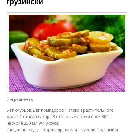
грузински
Ингредиенты:
5 кг огурцов;2 кг помидоров;1 стакан растительного
масла;1 стакан сахара;3 столовые ложки соли;300 г
чеснока;250 мл 9% уксуса;
специи по вкусу – кориандр, хмели – сунели, красный и