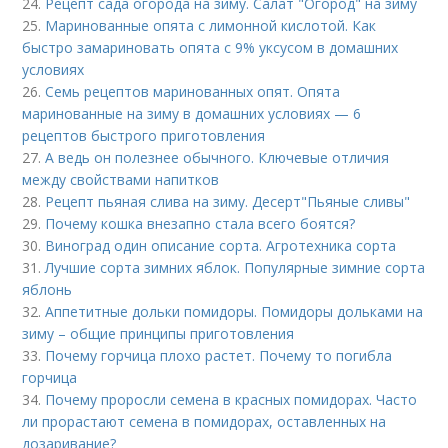
24.
Рецепт сада огорода на зиму. Салат "Огород" на зиму
25.
Маринованные опята с лимонной кислотой. Как
быстро замариновать опята с 9% уксусом в домашних
условиях
26.
Семь рецептов маринованных опят. Опята
маринованные на зиму в домашних условиях — 6
рецептов быстрого приготовления
27.
А ведь он полезнее обычного. Ключевые отличия
между свойствами напитков
28.
Рецепт пьяная слива на зиму. Десерт"Пьяные сливы"
29.
Почему кошка внезапно стала всего боятся?
30.
Виноград один описание сорта. Агротехника сорта
31.
Лучшие сорта зимних яблок. Популярные зимние сорта
яблонь
32.
Аппетитные дольки помидоры. Помидоры дольками на
зиму – общие принципы приготовления
33.
Почему горчица плохо растет. Почему то погибла
горчица
34.
Почему проросли семена в красных помидорах. Часто
ли прорастают семена в помидорах, оставленных на
дозаривание?