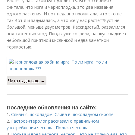
Растёт у нас такой куст уж лет 18. Всё это время я
считала, что ирга и черноплодка, это два названия
одного растения. И вот недавно прочитала, что это не
так.Вот я и задумалась, а что же у нас растёт?Куст не
большой, меньше двух метров. Раскидистый, развалился
под тяжестью ягод. Плоды уже созрели, на вкус сладкие с
небольшой приятной кислинкой и едва заметной
терпкостью.
Читать дальше →
Последние обновления на сайте:
1.
Сливы с шоколадом. Слива в шоколадном сиропе
2.
Гастроэнтеролог рассказал о правильном
употреблении чеснока. Польза чеснока
3.
Польза и вред чеснока. Чеснок – это не только еда, это