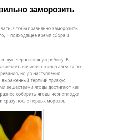
Рябина в
авильно заморозить
морозилке
вать, чтобы правильно заморозить
то, – подходящее время сбора и
ревшую черноплодную рябину. В
озревает, начиная с конца августа по
зревания, но до наступления
 выраженный терпкий привкус.
ми веществами ягоды достигают как
бразнее собирать ягоды черноплодки
ли сразу после первых морозов.