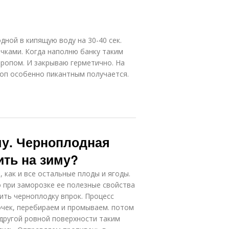
ной в кипящую воду на 30-40 сек.
очками. Когда наполню банку таким
иропом. И закрываю герметично. На
роп особенно пикантным получается.
му. Черноплодная
ить на зиму?
как и все остальные плоды и ягоды.
о при заморозке ее полезные свойства
ить черноплодку впрок. Процесс
очек, перебираем и промываем. потом
другой ровной поверхности таким