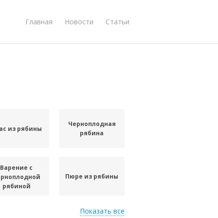
Главная
Новости
Статьи
Черноплодная
ас из рябины
рябина
Варение с
Пюре из рябины
ерноплодной
рябиной
Показать все