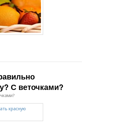
правильно
у? С веточками?
очками?