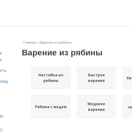
Главная
»
Варение из рябины
Варение из рябины
к
у
дить
Настойка из
Быстрое
Кв
рябины
варение
чему
Медовое
Рябина с медом
ч
варение
ак
ту
Рецепты с