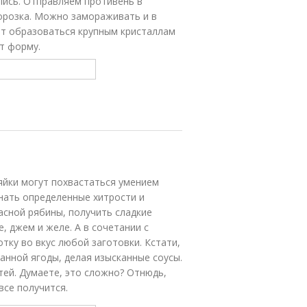
лись. Отправляем противень в
орозка. Можно замораживать и в
ет образоваться крупным кристаллам
т форму.
зяйки могут похвастаться умением
знать определенные хитрости и
асной рябины, получить сладкие
 джем и желе. А в сочетании с
тку во вкус любой заготовки. Кстати,
анной ягоды, делая изысканные соусы.
стей. Думаете, это сложно? Отнюдь,
все получится.