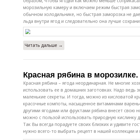
образом, чтобы ягодки как можно меньше соприкаса
морозильную камеру и включаем режим быстрая зам
обычном холодильнике, но быстрая заморозка не да
льда внутри ягод и следовательно она лучше сохрани
Читать дальше →
Красная рябина в морозилке.
Красная рябина – ягода неординарная. Не многие хо
использовать ее в домашних заготовках. Надо ведь 
маленькие секреты. И тогда, можно из кисловатой кр
красочные компоты, насыщенное витаминами варенье,
другими ягодами или фруктами рябина внесет свою но
можно с пользой использовать природную кислинку д
Так Вы всегда порадуете своих близких и удивите го
нужно всего-то выбрать рецепт в нашей коллекции и 