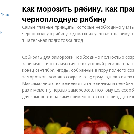
Повидло из
черноплодной
Как морозить рябину. Как пр
рябины
рябиной
"Как
черноплодную рябину
Самые главные принципы, которые необходимо учиты
ии
черноплодную рябину в домашних условиях на зиму э
тщательная подготовка ягод.
Собирать для заморозки необходимо полностью соз
зависимости от климатических условий региона она с
конец сентября. Ягоды, собранные в пору полного со
заморозков, хорошо сохраняют форму, однако имеют
Максимального наполнения питательными и целебны
раз к моменту первых заморозков. Поэтому целесоо
для заморозки на зиму примерно в этот период, до и