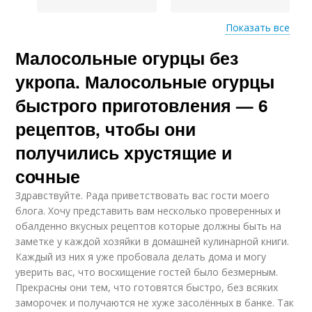
Показать все
Малосольные огурцы без
Огурцы в пакете
Огурцы в банке
укропа. Малосольные огурцы
быстрого приготовления — 6
рецептов, чтобы они
Огурцы по
Огурцы с горчицей
старинному рецепту
получились хрустящие и
сочные
Здравствуйте. Рада приветствовать вас гости моего
Огурцы с сухим
блога. Хочу представить вам несколько проверенных и
Огурцы с уксусом
укропом
обалденно вкусных рецептов которые должны быть на
заметке у каждой хозяйки в домашней кулинарной книги.
Каждый из них я уже пробовала делать дома и могу
уверить вас, что восхищение гостей было безмерным.
Огурцы с острым
Огурцы с лимоном
Прекрасны они тем, что готовятся быстро, без всяких
перцем
заморочек и получаются не хуже засолённых в банке. Так