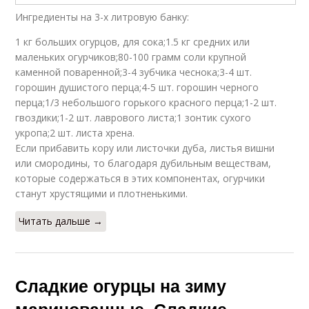
Ингредиенты на 3-х литровую банку:
1 кг больших огурцов, для сока;1.5 кг средних или
маленьких огурчиков;80-100 грамм соли крупной
каменной поваренной;3-4 зубчика чеснока;3-4 шт.
горошин душистого перца;4-5 шт. горошин черного
перца;1/3 небольшого горького красного перца;1-2 шт.
гвоздики;1-2 шт. лаврового листа;1 зонтик сухого
укропа;2 шт. листа хрена.
Если прибавить кору или листочки дуба, листья вишни
или смородины, то благодаря дубильным веществам,
которые содержаться в этих компонентах, огурчики
станут хрустящими и плотненькими.
Читать дальше →
Сладкие огурцы на зиму
маринованные. Сладкие