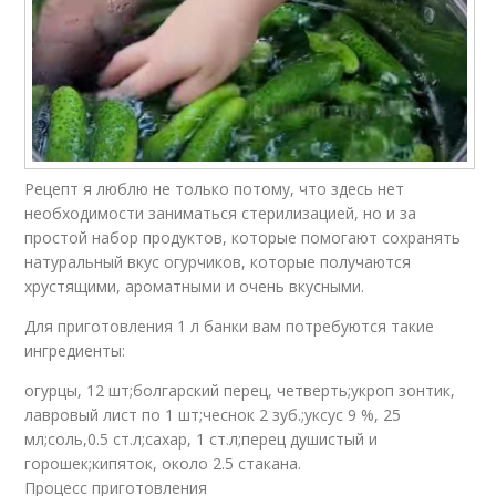
Рецепт я люблю не только потому, что здесь нет
необходимости заниматься стерилизацией, но и за
простой набор продуктов, которые помогают сохранять
натуральный вкус огурчиков, которые получаются
хрустящими, ароматными и очень вкусными.
Для приготовления 1 л банки вам потребуются такие
ингредиенты:
огурцы, 12 шт;болгарский перец, четверть;укроп зонтик,
лавровый лист по 1 шт;чеснок 2 зуб.;уксус 9 %, 25
мл;соль,0.5 ст.л;сахар, 1 ст.л;перец душистый и
горошек;кипяток, около 2.5 стакана.
Процесс приготовления