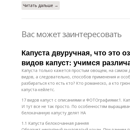
Читать дальше →
Вас может заинтересовать
Капуста двуручная, что это о
видов капуст: учимся различ
Капуста только кажется простым овощем, на самом д
видов, а следовательно, способов применения и ос
разбираться кто есть кто? Кто романеско, а кто грюн
капуста-кейлетс.
17 видов капуст с описаниями и ФОТОграфиями:1. Ка
И тут все не так просто. По особенностям выращиван
белокачанную капусту делят НА
1.1 Капуста белокочанная ранняя
Образует некрупный рыхловатый кочан. При раннем по