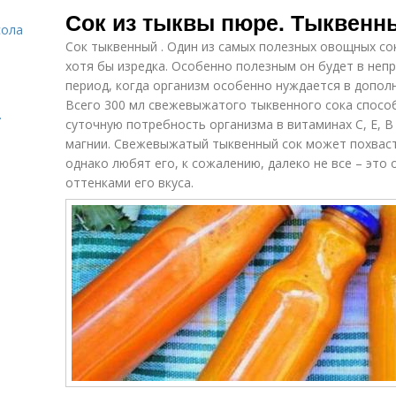
Сок из тыквы пюре. Тыквенн
сола
Сок тыквенный . Один из самых полезных овощных со
хотя бы изредка. Особенно полезным он будет в неп
период, когда организм особенно нуждается в допол
Всего 300 мл свежевыжатого тыквенного сока спосо
.
суточную потребность организма в витаминах C, E, B 
магнии. Свежевыжатый тыквенный сок может похвас
однако любят его, к сожалению, далеко не все – эт
оттенками его вкуса.