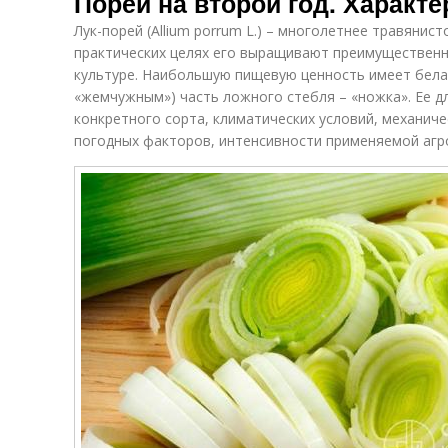
Порей на второй год. Характ
Лук-порей (Allium porrum L.) – многолетнее травянис
практических целях его выращивают преимущественн
культуре. Наибольшую пищевую ценность имеет белая
«жемчужным») часть ложного стебля – «ножка». Ее д
конкретного сорта, климатических условий, механиче
погодных факторов, интенсивности применяемой агр