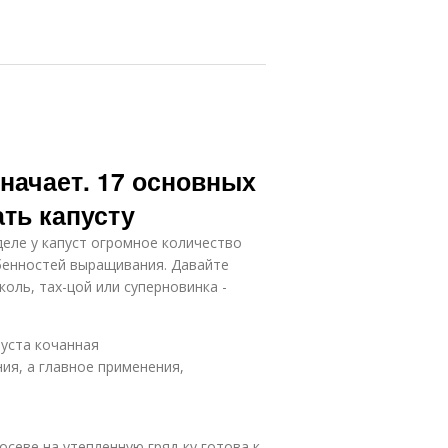
значает. 17 основных
ать капусту
еле у капуст огромное количество
обенностей выращивания. Давайте
коль, тах-цой или суперновинка -
пуста кочанная
ия, а главное применения,
севе на утепленную гряд-ку готова к