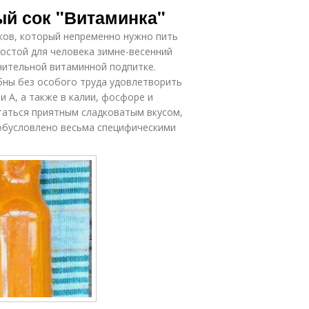
ый сок "Витаминка"
ков, который непременно нужно пить
ростой для человека зимне-весенний
нительной витаминной подпитке.
бны без особого труда удовлетворить
и A, а также в калии, фосфоре и
таться приятным сладковатым вкусом,
о обусловлено весьма специфическими