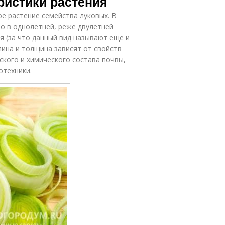
еристики растения
тое растение семейства луковых. В
о в однолетней, реже двулетней
 (за что данный вид называют еще и
лина и толщина зависят от свойств
ского и химического состава почвы,
отехники.