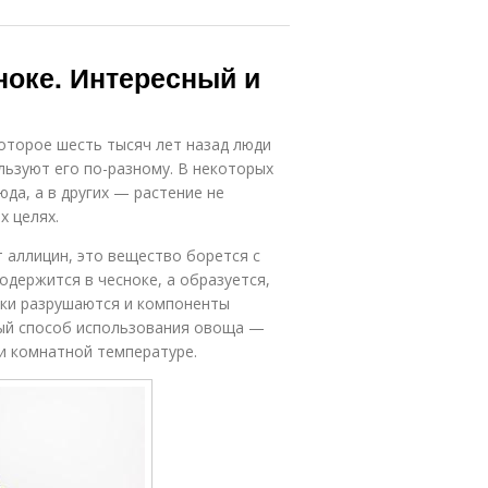
ноке. Интересный и
оторое шесть тысяч лет назад люди
льзуют его по-разному. В некоторых
да, а в других — растение не
х целях.
 аллицин, это вещество борется с
одержится в чесноке, а образуется,
тки разрушаются и компоненты
ный способ использования овоща —
ри комнатной температуре.