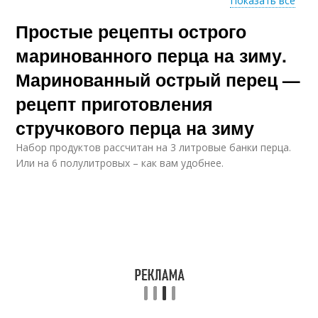
Показать все
Простые рецепты острого
Быстрый рецепт
Кавказские рецепты
маринованного перца на зиму.
Маринованный острый перец —
рецепт приготовления
Рецепты из разных
Рецепт с уксусом
стран
стручкового перца на зиму
Набор продуктов рассчитан на 3 литровые банки перца.
Или на 6 полулитровых – как вам удобнее.
Домашние рецепты
Вкусный рецепт