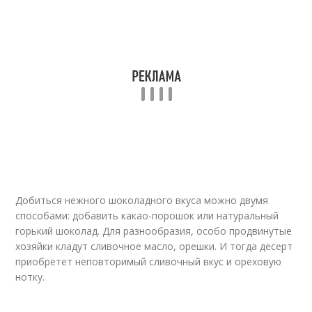
Сливовое варение
Варение с шоколадом
Варения из
Варение с орехами
одуванчиков
Янтарное варение
Варения из тыквы
Добиться нежного шоколадного вкуса можно двумя
способами: добавить какао-порошок или натуральный
горький шоколад. Для разнообразия, особо продвинутые
хозяйки кладут сливочное масло, орешки. И тогда десерт
Варение из тыквы
Варения из кусочков
приобретет неповторимый сливочный вкус и ореховую
нотку.