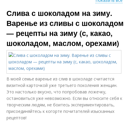
Показать все
Слива с шоколадом на зиму.
Сливы в шоколаде
Джемы из сливы
Варенье из сливы с шоколадом
— рецепты на зиму (с, какао,
шоколадом, маслом, орехами)
Слив со сливочным
Шоколадное варение
маслом
Варение на зиму
Вкусное варение
В моей семье варенье из слив в шоколаде считается
визитной карточкой уже третьего поколения женщин.
Это настолько вкусно, что попробовав ложечку,
остановиться уже невозможно. Если вы относите себя к
творческим людям, не боитесь экспериментировать,
Варение с маслом
Варение с какао
присоединяйтесь к когорте почитателей изысканных
рецептов!