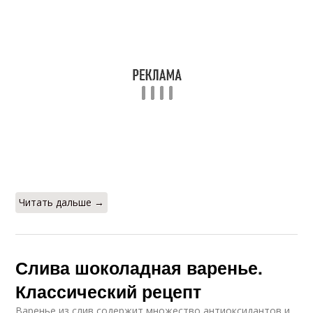
Варения из клубники
Варение из клубники
Сливово-ореховое
Слив с орехами
варение
Сливово-шоколадное
Слив с апельсином
варение
Читать дальше →
Варение в
мультиварке
Слива шоколадная варенье.
Классический рецепт
Варенье из слив содержит множество антиоксидантов и