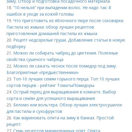
зиму. Отбор и подготовка посадочного материала
18.
“10 нельзя” при выпадении волос. Не надо так: 8
ошибок в уходе за кожей головы
19.
Что приготовить из яблочного пюре после соковарки.
Пастила из жмыха: обзор лучших рецептов
приготовления домашней пастилы из жмыха
20.
Рецепт недозрелые груши. Добавление статьи в новую
подборку
21.
Можно ли собирать чабрец до цветения. Полезные
свойства сушеного чабреца
22.
Можно ли сажать чеснок после помидор под зиму.
Благоприятные «предшественники»
23.
Топ-10 лучших семян горького перца. Топ 10 лучших
сортов перцев - рейтинг ТоматыПомидоры
24.
Острый перец для выращивания в комнате. Выбор
сорта и семян для успешного выращивания
25.
Беломо или вольтера. Обзор лучших электросушилок
для пастилы и сухофруктов
26.
Как мариновать опята на зиму в банках. Простой
рецепт:
27.
Семь рецептов маринованных опят. Опята