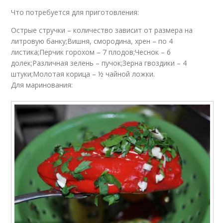
Что потребуется для приготовления:
Острые стручки – количество зависит от размера на
литровую банку;Вишня, смородина, хрен – по 4
листика;Перчик горохом – 7 плодов;Чеснок – 6
долек;Различная зелень – пучок;Зерна гвоздики – 4
штуки;Молотая корица – ½ чайной ложки.
Для маринования: