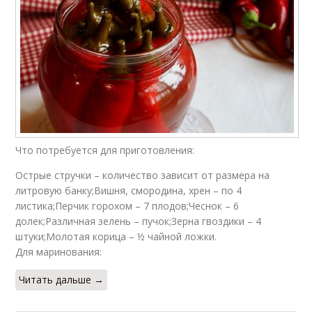
Что потребуется для приготовления:
Острые стручки – количество зависит от размера на
литровую банку;Вишня, смородина, хрен – по 4
листика;Перчик горохом – 7 плодов;Чеснок – 6
долек;Различная зелень – пучок;Зерна гвоздики – 4
штуки;Молотая корица – ½ чайной ложки.
Для маринования:
Читать дальше →