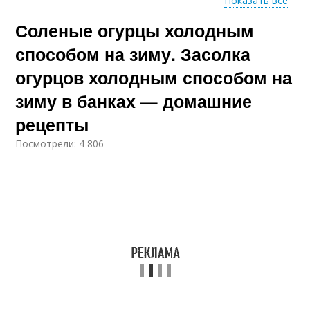
Показать все
Соленые огурцы холодным
Холодные засолы
Простые посолы
способом на зиму. Засолка
огурцов холодным способом на
зиму в банках — домашние
Посол в банках
рецепты
Посмотрели: 4 806