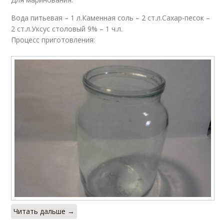
Вода питьевая – 1 л.Каменная соль – 2 ст.л.Сахар-песок –
2 ст.л.Уксус столовый 9% – 1 ч.л.
Процесс приготовления:
Читать дальше →