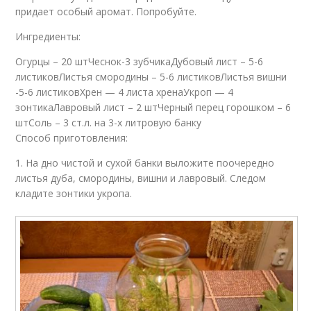
придает особый аромат. Попробуйте.
Ингредиенты:
Огурцы – 20 штЧеснок-3 зубчикаДубовый лист – 5-6
листиковЛистья смородины – 5-6 листиковЛистья вишни
-5-6 листиковХрен — 4 листа хренаУкроп — 4
зонтикаЛавровый лист – 2 штЧерный перец горошком – 6
штСоль – 3 ст.л. на 3-х литровую банку
Способ приготовления:
1. На дно чистой и сухой банки выложите поочередно
листья дуба, смородины, вишни и лавровый. Следом
кладите зонтики укропа.