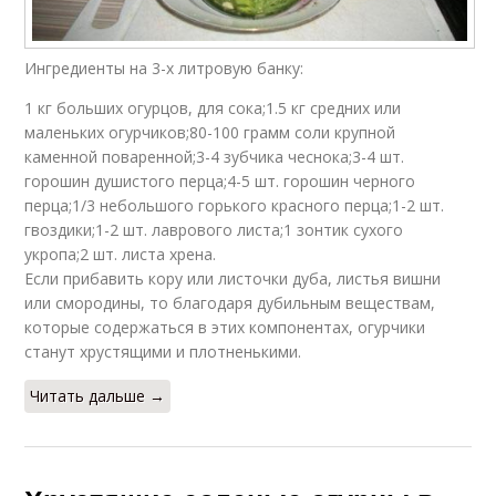
Ингредиенты на 3-х литровую банку:
1 кг больших огурцов, для сока;1.5 кг средних или
маленьких огурчиков;80-100 грамм соли крупной
каменной поваренной;3-4 зубчика чеснока;3-4 шт.
горошин душистого перца;4-5 шт. горошин черного
перца;1/3 небольшого горького красного перца;1-2 шт.
гвоздики;1-2 шт. лаврового листа;1 зонтик сухого
укропа;2 шт. листа хрена.
Если прибавить кору или листочки дуба, листья вишни
или смородины, то благодаря дубильным веществам,
которые содержаться в этих компонентах, огурчики
станут хрустящими и плотненькими.
Читать дальше →