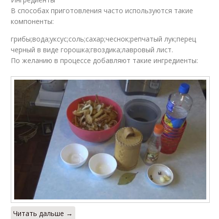
В способах приготовления часто используются такие
компоненты:
грибы;вода;уксус;соль;сахар;чеснок;репчатый лук;перец
черный в виде горошка;гвоздика;лавровый лист.
По желанию в процессе добавляют такие ингредиенты:
Читать дальше →