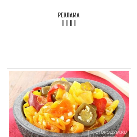
Традиционный
Рецепты на зиму
рецепт
Классические
Рецепты без
сладкие
стерилизации
Рецепт с чесноком
Быстрый рецепт
Рецепт без
Рецепт в банках
пастеризации