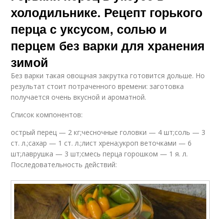
холодильнике. Рецепт горького
перца с уксусом, солью и
перцем без варки для хранения
зимой
Без варки такая овощная закрутка готовится дольше. Но
результат стоит потраченного времени: заготовка
получается очень вкусной и ароматной.
Список компонентов:
острый перец — 2 кг;чесночные головки — 4 шт;соль — 3
ст. л.;сахар — 1 ст. л.;лист хрена;укроп веточками — 6
шт;лаврушка — 3 шт;смесь перца горошком — 1 я. л.
Последовательность действий: