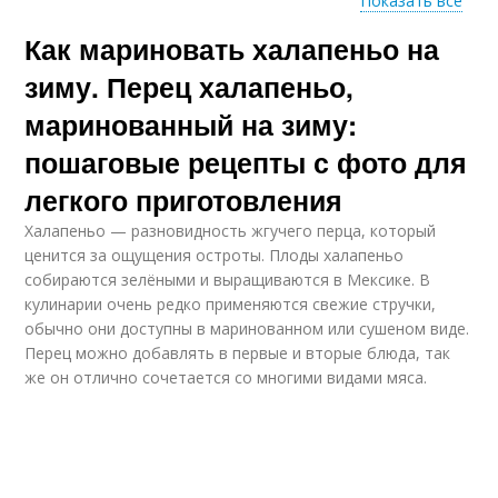
Показать все
Как мариновать халапеньо на
Пошаговый рецепт
Рецепт с фото
зиму. Перец халапеньо,
маринованный на зиму:
пошаговые рецепты с фото для
Рецепт на литровую
Базовый рецепт
банку
легкого приготовления
Халапеньо — разновидность жгучего перца, который
ценится за ощущения остроты. Плоды халапеньо
собираются зелёными и выращиваются в Мексике. В
Домашние рецепты
Простые рецепты
кулинарии очень редко применяются свежие стручки,
обычно они доступны в маринованном или сушеном виде.
Перец можно добавлять в первые и вторые блюда, так
же он отлично сочетается со многими видами мяса.
Рецепт без уксуса
Рецепт для хранения