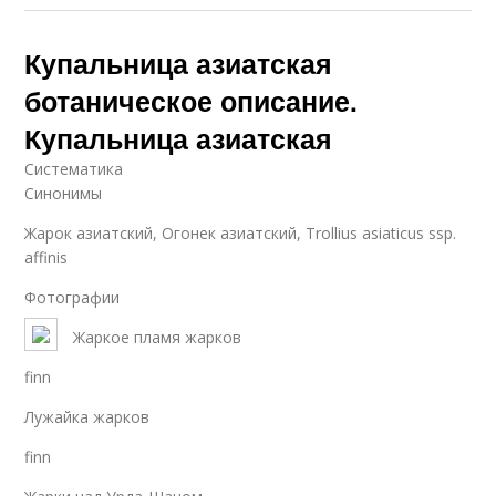
Купальница азиатская
ботаническое описание.
Купальница азиатская
Систематика
Синонимы
Жарок азиатский, Огонек азиатский, Trollius asiaticus ssp.
affinis
Фотографии
Жаркое пламя жарков
finn
Лужайка жарков
finn