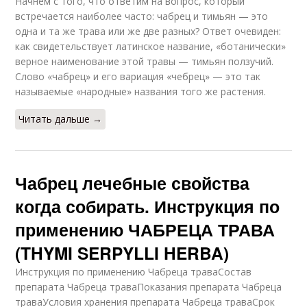
Начнем с того, что ответим на вопрос, который
встречается наиболее часто: чабрец и тимьян — это
одна и та же трава или же две разных? Ответ очевиден:
как свидетельствует латинское название, «ботанически»
верное наименование этой травы — тимьян ползучий.
Слово «чабрец» и его вариация «чебрец» — это так
называемые «народные» названия того же растения.
Читать дальше →
Чабрец лечебные свойства
когда собирать. Инструкция по
применению ЧАБРЕЦА ТРАВА
(THYMI SERPYLLI HERBA)
Инструкция по применению Чабреца траваСостав
препарата Чабреца траваПоказания препарата Чабреца
траваУсловия хранения препарата Чабреца траваСрок