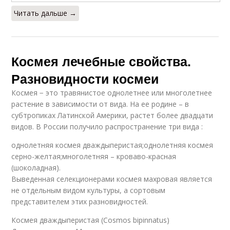
Читать дальше →
Космея лечебные свойства.
Разновидности космеи
Космея − это травянистое однолетнее или многолетнее
растение в зависимости от вида. На ее родине – в
субтропиках Латинской Америки, растет более двадцати
видов. В России получило распространение три вида :
однолетняя космея дваждыперистая;однолетняя космея
серно-желтая;многолетняя – кроваво-красная
(шоколадная).
Выведенная селекционерами космея махровая является
не отдельным видом культуры, а сортовым
представителем этих разновидностей.
Космея дваждыперистая (Cosmos bipinnatus)