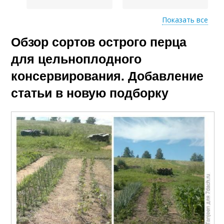
Показать все
Обзор сортов острого перца
Разноцветный перец
Фиолетовый перец
для цельноплодного
консервирования. Добавление
статьи в новую подборку