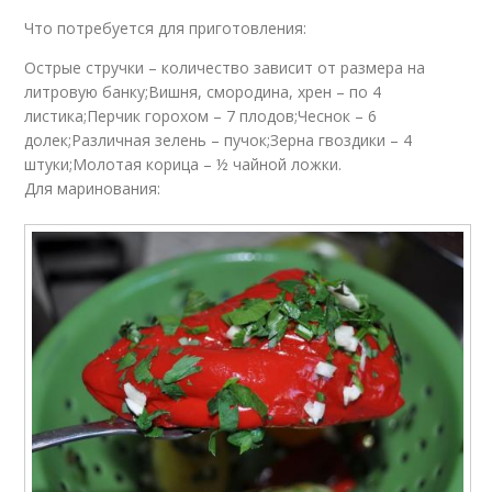
Что потребуется для приготовления:
Острые стручки – количество зависит от размера на
литровую банку;Вишня, смородина, хрен – по 4
листика;Перчик горохом – 7 плодов;Чеснок – 6
долек;Различная зелень – пучок;Зерна гвоздики – 4
штуки;Молотая корица – ½ чайной ложки.
Для маринования: