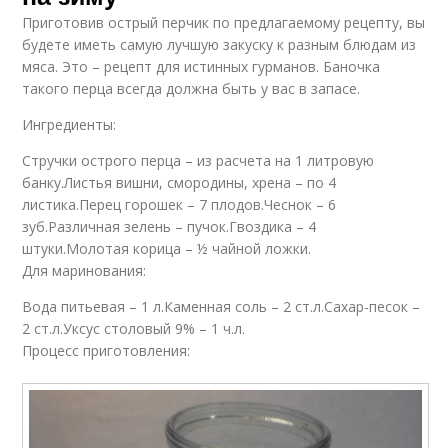
Приготовив острый перчик по предлагаемому рецепту, вы
будете иметь самую лучшую закуску к разным блюдам из
мяса. Это – рецепт для истинных гурманов. Баночка
такого перца всегда должна быть у вас в запасе.
Ингредиенты:
Стручки острого перца – из расчета на 1 литровую
банку.Листья вишни, смородины, хрена – по 4
листика.Перец горошек – 7 плодов.Чеснок – 6
зуб.Различная зелень – пучок.Гвоздика – 4
штуки.Молотая корица – ½ чайной ложки.
Для маринования:
Вода питьевая – 1 л.Каменная соль – 2 ст.л.Сахар-песок –
2 ст.л.Уксус столовый 9% – 1 ч.л.
Процесс приготовления: