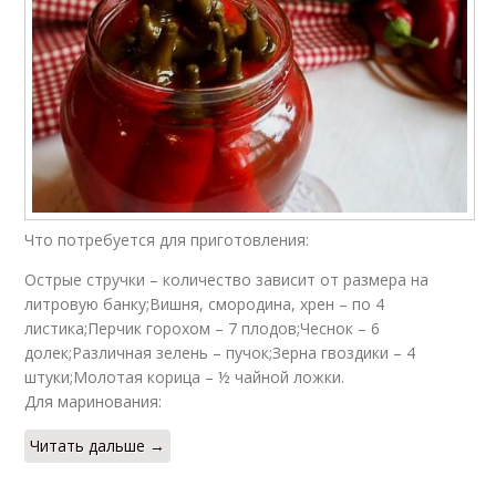
Что потребуется для приготовления:
Острые стручки – количество зависит от размера на
литровую банку;Вишня, смородина, хрен – по 4
листика;Перчик горохом – 7 плодов;Чеснок – 6
долек;Различная зелень – пучок;Зерна гвоздики – 4
штуки;Молотая корица – ½ чайной ложки.
Для маринования:
Читать дальше →