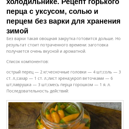
холодильнике. Рецепт горького
перца с уксусом, солью и
перцем без варки для хранения
зимой
Без варки такая овощная закрутка готовится дольше. Но
результат стоит потраченного времени: заготовка
получается очень вкусной и ароматной.
Список компонентов:
острый перец — 2 кг;чесночные головки — 4 шт;соль — 3
ст. л.;сахар — 1 ст. л.;лист хрена;укроп веточками — 6
шт;лаврушка — 3 шт;смесь перца горошком — 1 я. л.
Последовательность действий: