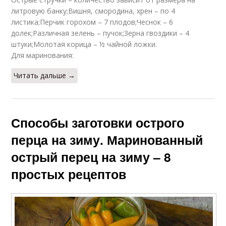
литровую банку;Вишня, смородина, хрен – по 4
листика;Перчик горохом – 7 плодов;Чеснок – 6
долек;Различная зелень – пучок;Зерна гвоздики – 4
штуки;Молотая корица – ½ чайной ложки.
Для маринования:
Читать дальше →
Способы заготовки острого
перца на зиму. Маринованный
острый перец на зиму – 8
простых рецептов