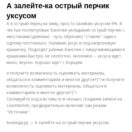
А залейте-ка острый перчик
уксусом
А я острый перец на зиму, просто заливаю уксусом 9%. В
чистые поллитровые баночки укладываю острый перчик с
хвостиками (длинные - чуть обрезаю) "ставлю" один к
одному плотненько. Наливаю уксус и под капроновую
крышечку. Подходят разные баночки с закручивающимися
крышками.Быстро, не хлопотно, экономно -- уксуса идет
мало, вкусно. Хорошо идет с борщем.
и получите возможность оценивать материалы,
общаться в комментариях и многое другое!')">и получите
возможность оценивать материалы, общаться в
комментариях и многое другое!')">
Скопируйте код и вставьте в окошко создания записи на
LiveInternet, предварительно включив там режим
"Источник".
Асиенда.ру → А залейте-ка острый перчик уксусом