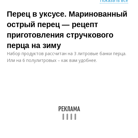
Показать все
Перец в уксусе. Маринованный
Перец в масле
Перец в банке
острый перец — рецепт
приготовления стручкового
перца на зиму
Набор продуктов рассчитан на 3 литровые банки перца.
Или на 6 полулитровых – как вам удобнее.