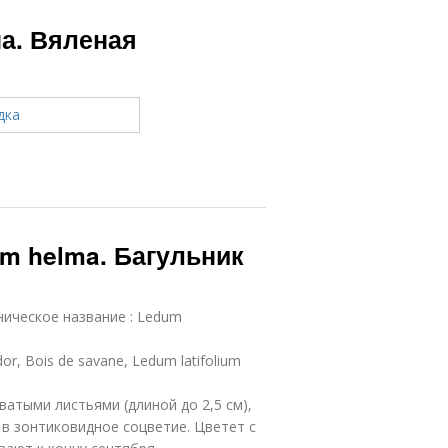
а. Вяленая
um helma. Багульник
ническое название : Ledum
r, Bois de savane, Ledum latifolium
ватыми листьями (длиной до 2,5 см),
 в зонтиковидное соцветие. Цветет с