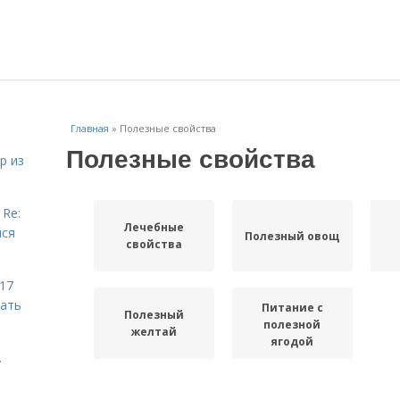
Главная
»
Полезные свойства
Полезные свойства
р из
 Re:
Лечебные
йся
Полезный овощ
свойства
 17
чать
Питание с
Полезный
полезной
желтай
ягодой
.