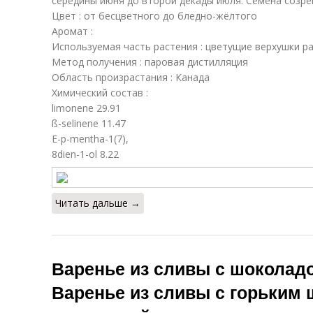
середины июня до второй декады июля. Семена созре
Цвет : от бесцветного до бледно-жёлтого
Аромат :
Используемая часть растения : цветущие верхушки р
Метод получения : паровая дистилляция
Область произрастания : Канада
Химический состав :
limonene 29.91
ß-selinene 11.47
E-p-mentha-1(7),
8dien-1-ol 8.22
Читать дальше →
Варенье из сливы с шоколадо
Варенье из сливы с горьким