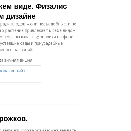
жем виде. Физалис
м дизайне
ради плодов – они несъедобные, и не
Это растение привлекает к себе видом
восторг вызывают фонарики на фоне
пустевшие сады и приусадебные
 много названий:
да;зимняя вишня.
ирожков.
ля выпечки. Сложности может вызвать