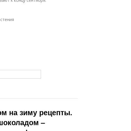
вают к концу сентября.
астения
м на зиму рецепты.
 шоколадом –