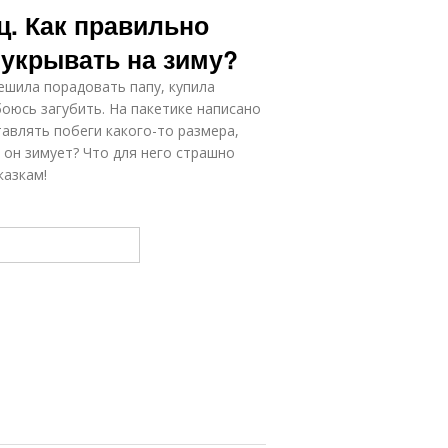
ц. Как правильно
 укрывать на зиму?
ешила порадовать папу, купила
боюсь загубить. На пакетике написано
тавлять побеги какого-то размера,
 он зимует? Что для него страшно
казкам!