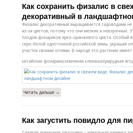
Как сохранить физалис в све
декоративный в ландшафтно
Физалис декоративный выращивается садоводами не 
из-за цветов, потому что они мелкие и невзрачные. 
плодов-фонариков ярко-оранжевого цвета. Особый 
серо-белой однотонной российской зимы, украшая о
участки своими огнями. В народе это растение имеет
китайские фонарики;земляная клюква;изумрудная яго
Читать дальше →
Как загустить повидло для п
Сладкие домашние заготовки – идеальная начинка д