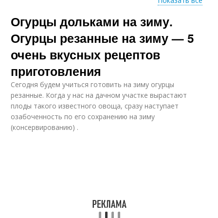
Показать все
Огурцы дольками на зиму.
Морковь на зиму
Кукуруза на зиму
Огурцы резанные на зиму — 5
очень вкусных рецептов
приготовления
Салат на зиму
Кусочки на зиму
Сегодня будем учиться готовить на зиму огурцы
резанные. Когда у нас на дачном участке вырастают
плоды такого известного овоща, сразу наступает
озабоченность по его сохранению на зиму
(консервированию) .
Четвертинки на зиму
Кружочки на зиму
Масло на зиму