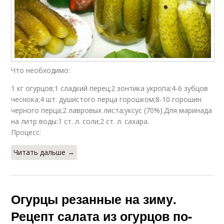
Что необходимо:
1 кг огурцов;1 сладкий перец;2 зонтика укропа;4-6 зубцов
чеснока;4 шт. душистого перца горошком;8-10 горошин
черного перца;2 лавровых листа;уксус (70%).Для маринада
на литр воды:1 ст. л. соли;2 ст. л. сахара.
Процесс:
Читать дальше →
Огурцы резанные на зиму.
Рецепт салата из огурцов по-