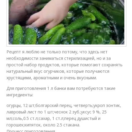
Рецепт я люблю не только потому, что здесь нет
необходимости заниматься стерилизацией, но и за
простой набор продуктов, которые помогают сохранять
натуральный вкус огурчиков, которые получаются
хрустящими, ароматными и очень вкусными.
Для приготовления 1 л банки вам потребуются такие
ингредиенты:
огурцы, 12 шт;болгарский перец, четверть;укроп зонтик,
лавровый лист по 1 шт;чеснок 2 зуб.;уксус 9 %, 25
мл;соль,0.5 ст.л;сахар, 1 ст.л;перец душистый и
горошек;кипяток, около 2.5 стакана.
Процесс приготовления