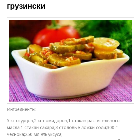
грузински
Ингредиенты:
5 кг огурцов;2 кг помидоров;1 стакан растительного
масла;1 стакан сахара;3 столовые ложки соли;300 г
чеснока;250 мл 9% уксуса;