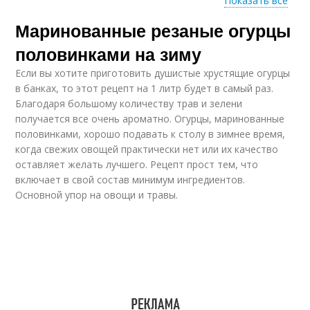
Показать все
Маринованные резаные огурцы
Салат из резаных
Нежинский салат
огурцов
половинками на зиму
Если вы хотите приготовить душистые хрустящие огурцы
в банках, то этот рецепт на 1 литр будет в самый раз.
Благодаря большому количеству трав и зелени
Огурцов с луком
получается все очень ароматно. Огурцы, маринованные
половинками, хорошо подавать к столу в зимнее время,
когда свежих овощей практически нет или их качество
оставляет желать лучшего. Рецепт прост тем, что
включает в свой состав минимум ингредиентов.
Основной упор на овощи и травы.