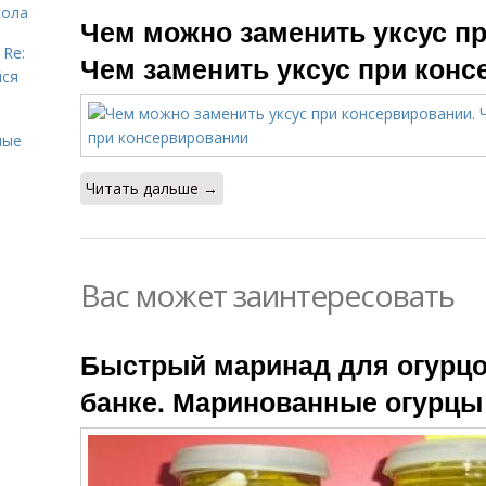
Огурцов с
сола
Уксус в борще
Чем можно заменить уксус п
уксусом
 Re:
Чем заменить уксус при кон
йся
ные
Читать дальше →
Вас может заинтересовать
Быстрый маринад для огурцов
банке. Маринованные огурцы 