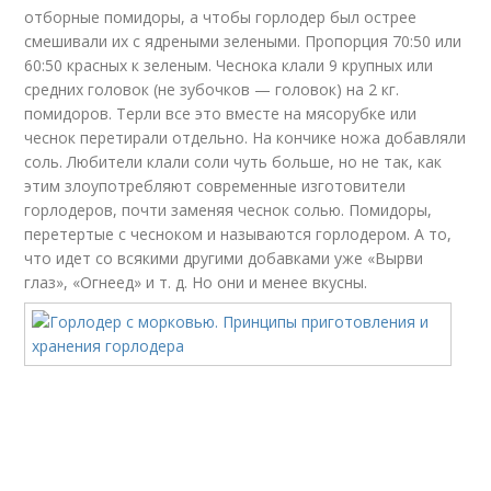
отборные помидоры, а чтобы горлодер был острее
смешивали их с ядреными зелеными. Пропорция 70:50 или
60:50 красных к зеленым. Чеснока клали 9 крупных или
средних головок (не зубочков — головок) на 2 кг.
помидоров. Терли все это вместе на мясорубке или
чеснок перетирали отдельно. На кончике ножа добавляли
соль. Любители клали соли чуть больше, но не так, как
этим злоупотребляют современные изготовители
горлодеров, почти заменяя чеснок солью. Помидоры,
перетертые с чесноком и называются горлодером. А то,
что идет со всякими другими добавками уже «Вырви
глаз», «Огнеед» и т. д. Но они и менее вкусны.