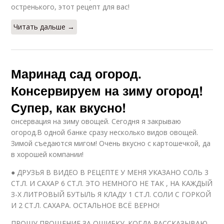
остренького, этот рецепт для вас!
Читать дальше →
Маринад сад огород.
Консервируем на зиму огород!
Супер, как вкусно!
онсервация на зиму овощей. Сегодня я закрываю
огород.В одной банке сразу несколько видов овощей.
Зимой съедаются мигом! Очень вкусно с картошечкой, да
в хорошей компании!
● ДРУЗЬЯ В ВИДЕО В РЕЦЕПТЕ У МЕНЯ УКАЗАНО СОЛЬ 3
СТ.Л. И САХАР 6 СТ.Л. ЭТО НЕМНОГО НЕ ТАК , НА КАЖДЫЙ
З-Х ЛИТРОВЫЙ БУТЫЛЬ Я КЛАДУ 1 СТ.Л. СОЛИ С ГОРКОЙ
И 2 СТ.Л. САХАРА. ОСТАЛЬНОЕ ВСЁ ВЕРНО!
ПРОШУ ПРОЩЕНИЕ ЗА ОШИБКУ. КОГДА РАССКАЗЫВАЮ