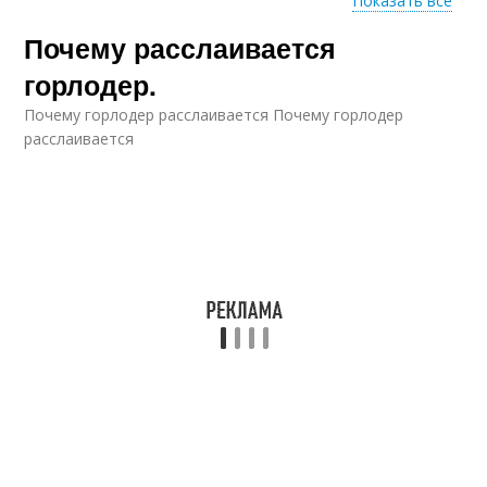
Показать все
Почему расслаивается
Горлодер в бутылке
Горлодер с перцем
горлодер.
Почему горлодер расслаивается Почему горлодер
расслаивается
Горлодер из зеленых
Горлодер с чесноком
помидор
Вкусный рецепт