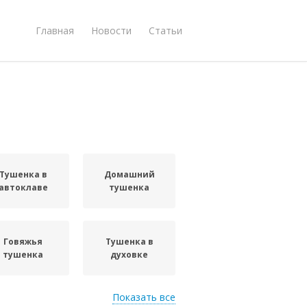
Главная
Новости
Статьи
Тушенка в
Домашний
автоклаве
тушенка
Говяжья
Тушенка в
тушенка
духовке
Показать все
Тушенки в