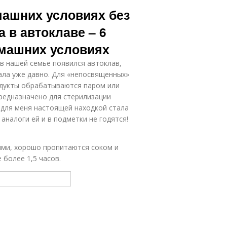
Тушенки из
ультиварке-
машних условиях без
курицы
скороварке
 в автоклаве – 6
омашних условиях
 в нашей семье появился автоклав,
ала уже давно. Для «непосвященных»
одукты обрабатываются паром или
редназначено для стерилизации
 для меня настоящей находкой стала
 аналоги ей и в подметки не годятся!
ими, хорошо пропитаются соком и
 более 1,5 часов.