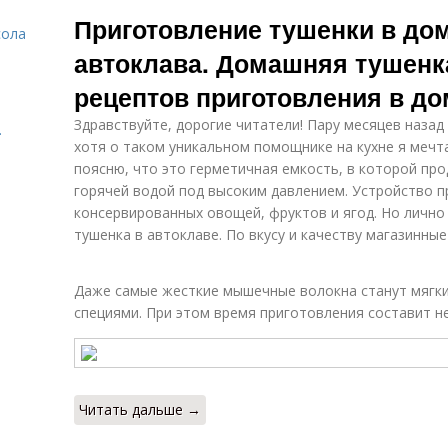
Тушенки в
Куриная
м
Приготовление тушенки в до
автоклаве
тушенка
сола
автоклава. Домашняя тушенка
рецептов приготовления в д
Тушенка в
Тушенка из
домашних
курицы
Здравствуйте, дорогие читатели! Пару месяцев назад
.
условиях
хотя о таком уникальном помощнике на кухне я мечт
поясню, что это герметичная емкость, в которой пр
горячей водой под высоким давлением. Устройство п
консервированных овощей, фруктов и ягод. Но лично
тушенка в автоклаве. По вкусу и качеству магазинные
Даже самые жесткие мышечные волокна станут мягк
специями. При этом время приготовления составит не
Читать дальше →