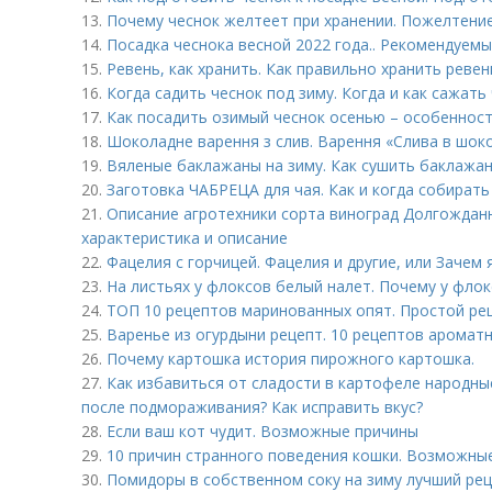
13.
Почему чеснок желтеет при хранении. Пожелтение
14.
Посадка чеснока весной 2022 года.. Рекомендуемы
15.
Ревень, как хранить. Как правильно хранить ревен
16.
Когда садить чеснок под зиму. Когда и как сажать
17.
Как посадить озимый чеснок осенью – особенност
18.
Шоколадне варення з слив. Варення «Слива в шоко
19.
Вяленые баклажаны на зиму. Как сушить баклажа
20.
Заготовка ЧАБРЕЦА для чая. Как и когда собирать
21.
Описание агротехники сорта виноград Долгождан
характеристика и описание
22.
Фацелия с горчицей. Фацелия и другие, или Зачем 
23.
На листьях у флоксов белый налет. Почему у флок
24.
ТОП 10 рецептов маринованных опят. Простой рец
25.
Варенье из огурдыни рецепт. 10 рецептов аромат
26.
Почему картошка история пирожного картошка.
27.
Как избавиться от сладости в картофеле народны
после подмораживания? Как исправить вкус?
28.
Если ваш кот чудит. Возможные причины
29.
10 причин странного поведения кошки. Возможны
30.
Помидоры в собственном соку на зиму лучший рец