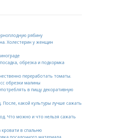
черноплодную рябину
на. Холестерин у женщин
винограде
 посадка, обрезка и подкормка
ачественно переработать томаты.
есс обрезки малины
употреблять в пищу декоративную
. После, какой культуры лучше сажать
од. Что можно и что нельзя сажать
а кровати в спальню
товка посадочного материала