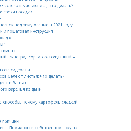
 чеснока в мае-июне …, что делать?
е сроки посадки
ь
 чеснок под зиму осенью в 2021 году
и и пошаговая инструкция
ладі»
ны?
 тимьян
ный. Виноград сорта Долгожданный –
я сею сидераты
сов белеют листья: что делать?
епт в банках
ного варенья из дыни
е способы. Почему картофель сладкий
е причины
епт. Помидоры в собственном соку на