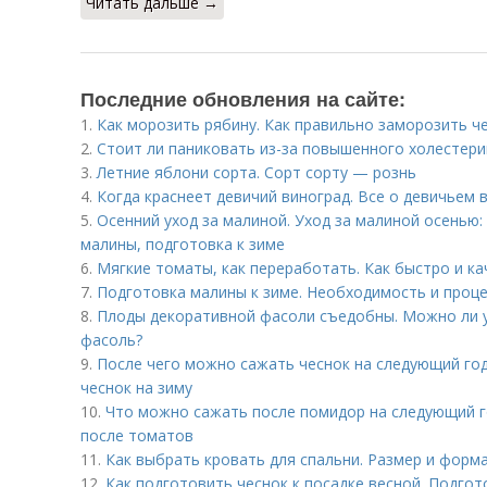
Читать дальше →
Последние обновления на сайте:
1.
Как морозить рябину. Как правильно заморозить 
2.
Стоит ли паниковать из-за повышенного холестери
3.
Летние яблони сорта. Сорт сорту — рознь
4.
Когда краснеет девичий виноград. Все о девичьем 
5.
Осенний уход за малиной. Уход за малиной осенью:
малины, подготовка к зиме
6.
Мягкие томаты, как переработать. Как быстро и к
7.
Подготовка малины к зиме. Необходимость и проц
8.
Плоды декоративной фасоли съедобны. Можно ли 
фасоль?
9.
После чего можно сажать чеснок на следующий год
чеснок на зиму
10.
Что можно сажать после помидор на следующий г
после томатов
11.
Как выбрать кровать для спальни. Размер и форм
12.
Как подготовить чеснок к посадке весной. Подго