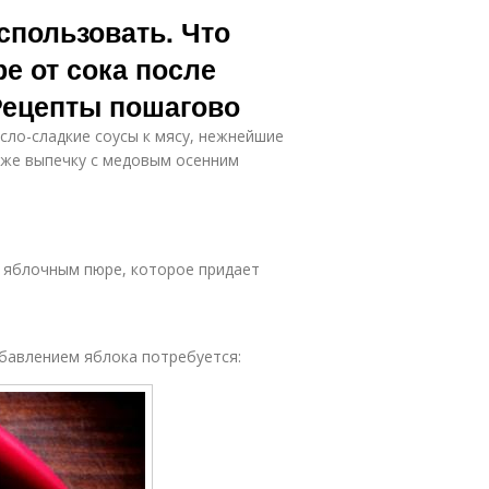
ре из жмыха
яблочного
спользовать. Что
жмыха
е от сока после
Рецепты пошагово
армелад из
яблочного
сло-сладкие соусы к мясу, нежнейшие
жмыха
акже выпечку с медовым осенним
м яблочным пюре, которое придает
бавлением яблока потребуется: