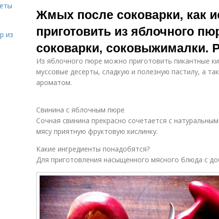
веты
Сок на зиму
Сок в соковарке
Пю
Жмых после соковарки, как и
приготовить из яблочного пюр
р из
соковарки, соковыжималки. 
М
Повидло из
Яблочный жмых
жмыха
Из яблочного пюре можно приготовить пикантные ки
муссовые десерты, сладкую и полезную пастилу, а т
ароматом.
Свинина с яблочным пюре
Сочная свинина прекрасно сочетается с натуральны
мясу приятную фруктовую кислинку.
Какие ингредиенты понадобятся?
Для приготовления насыщенного мясного блюда с до