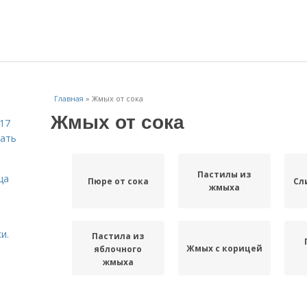
Главная
»
Жмых от сока
Жмых от сока
 17
чать
Пастилы из
ца
Пюре от сока
Сл
жмыха
и.
Пастила из
Жмых с корицей
яблочного
жмыха