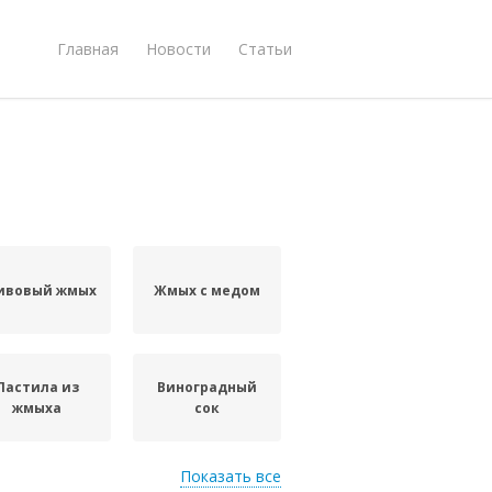
Главная
Новости
Статьи
ивовый жмых
Жмых с медом
Пастила из
Виноградный
жмыха
сок
Показать все
Печение из