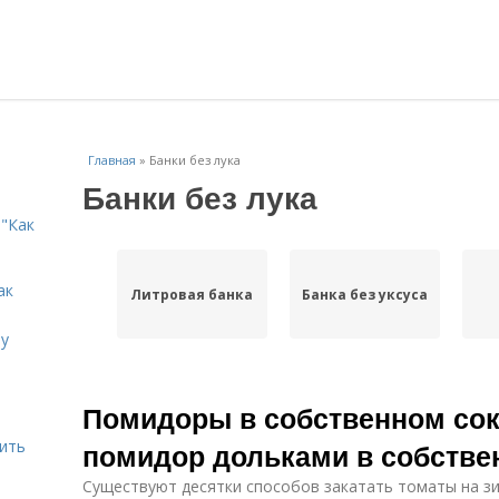
Главная
»
Банки без лука
Банки без лука
"Как
ак
Литровая банка
Банка без уксуса
ту
Помидоры в собственном сок
дить
помидор дольками в собстве
Существуют десятки способов закатать томаты на зи