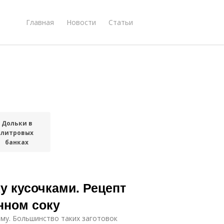
Главная
Новости
Статьи
Дольки в
литровых
банках
у кусочками. Рецепт
нном соку
му. Большинство таких заготовок