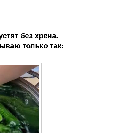
устят без хрена.
рываю только так: