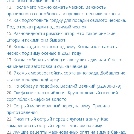
Способы посадки чеснока
13.
После чего можно сажать чеснок. Важность
правильного севооборота и предшественники чеснока
14.
Как подготовить грядку для посадки озимого чеснока.
Подготовка грядки под озимый чеснок
15.
Разновидности римских штор. Что такое римские
шторы и какими они бывают
16.
Когда садить чеснок под зиму. Когда и как сажать
чеснок под зиму осенью в 2021 году
17.
Когда собирать чабрец и как сушить для чая. С чего
начинается заготовка и сушка чабреца
18.
7 самых морозостойких сорта винограда. Добавление
статьи в новую подборку
19.
По образу и подобию. Василий Великий (329/30-379)
20.
Скифское золото яблоня. Крупноплодный осенний
сорт яблок Скифское золото
21.
Острый маринованный перец на зиму. Правила
приготовления
22.
Пикантный острый перец с луком на зиму. Как
замариновать острый перец с маслом на зиму
23.
Лучшие рецепты маринованных опят на зиму в банках.