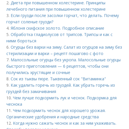
2.
Диета при повышенном холестерине. Принципы
лечебного питания при повышенном холестерине
3.
Если грузди после засолки горчат, что делать. Почему
горчат соленые грузди?
4.
Яблоня скифское золото. Подробное описание
5.
Обработка гладиолусов от трипсов. Трипсы и как с
ними бороться
6.
Огурцы без варки на зиму. Салат из огурцов на зиму без
стерилизации и варки – рецепт пошагово с фото
7.
Малосольные огурцы без укропа. Малосольные огурцы
быстрого приготовления — 6 рецептов, чтобы они
получились хрустящие и сочные
8.
Сок из тыквы пюре. Тыквенный сок "Витаминка"
9.
Как удалить горечь из груздей. Как убрать горечь из
груздей без замачивания
10.
Чем лучше подкормить лук и чеснок. Подкормка для
чеснока
11.
Чем подкормить чеснок для хорошего урожая.
Органические удобрения и народные средства
12.
Когда нужно сажать чеснок и как за ним ухаживать.