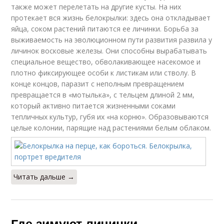
также может перелетать на другие кусты. На них
протекает вся жизнь белокрылки: здесь она откладывает
яйца, соком растений питаются ее личинки. Борьба за
выживаемость на эволюционном пути развития развила у
личинок восковые железы. Они способны вырабатывать
специальное вещество, обволакивающее насекомое и
плотно фиксирующее особи к листикам или стволу. В
конце концов, паразит с неполным превращением
превращается в «мотылька», с тельцем длиной 2 мм,
который активно питается жизненными соками
тепличных культур, губя их «на корню». Образовываются
целые колонии, парящие над растениями белым облаком.
Читать дальше →
Где зимуют личинки