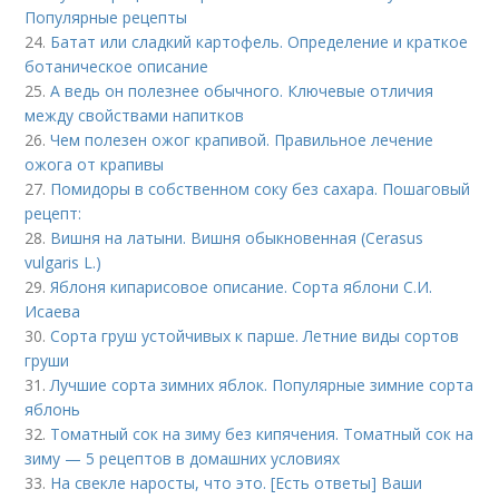
Популярные рецепты
24.
Батат или сладкий картофель. Определение и краткое
ботаническое описание
25.
А ведь он полезнее обычного. Ключевые отличия
между свойствами напитков
26.
Чем полезен ожог крапивой. Правильное лечение
ожога от крапивы
27.
Помидоры в собственном соку без сахара. Пошаговый
рецепт:
28.
Вишня на латыни. Вишня обыкновенная (Cerasus
vulgaris L.)
29.
Яблоня кипарисовое описание. Сорта яблони С.И.
Исаева
30.
Сорта груш устойчивых к парше. Летние виды сортов
груши
31.
Лучшие сорта зимних яблок. Популярные зимние сорта
яблонь
32.
Томатный сок на зиму без кипячения. Томатный сок на
зиму — 5 рецептов в домашних условиях
33.
На свекле наросты, что это. [Есть ответы] Ваши